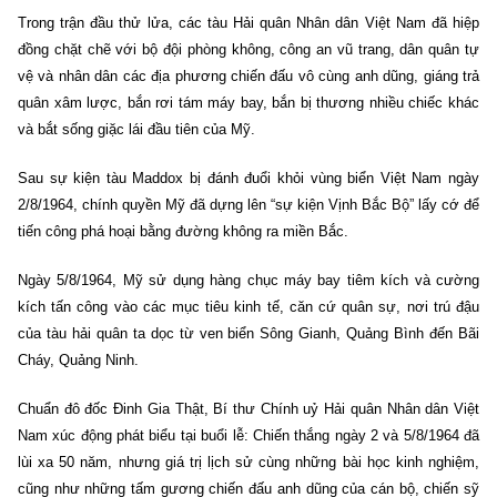
Trong trận đầu thử lửa, các tàu Hải quân Nhân dân Việt Nam đã hiệp
đồng chặt chẽ với bộ đội phòng không, công an vũ trang, dân quân tự
vệ và nhân dân các địa phương chiến đấu vô cùng anh dũng, giáng trả
quân xâm lược, bắn rơi tám máy bay, bắn bị thương nhiều chiếc khác
và bắt sống giặc lái đầu tiên của Mỹ.
Sau sự kiện tàu Maddox bị đánh đuổi khỏi vùng biển Việt Nam ngày
2/8/1964, chính quyền Mỹ đã dựng lên “sự kiện Vịnh Bắc Bộ” lấy cớ để
tiến công phá hoại bằng đường không ra miền Bắc.
Ngày 5/8/1964, Mỹ sử dụng hàng chục máy bay tiêm kích và cường
kích tấn công vào các mục tiêu kinh tế, căn cứ quân sự, nơi trú đậu
của tàu hải quân ta dọc từ ven biển Sông Gianh, Quảng Bình đến Bãi
Cháy, Quảng Ninh.
Chuẩn đô đốc Đinh Gia Thật, Bí thư Chính uỷ Hải quân Nhân dân Việt
Nam xúc động phát biểu tại buổi lễ: Chiến thắng ngày 2 và 5/8/1964 đã
lùi xa 50 năm, nhưng giá trị lịch sử cùng những bài học kinh nghiệm,
cũng như những tấm gương chiến đấu anh dũng của cán bộ, chiến sỹ