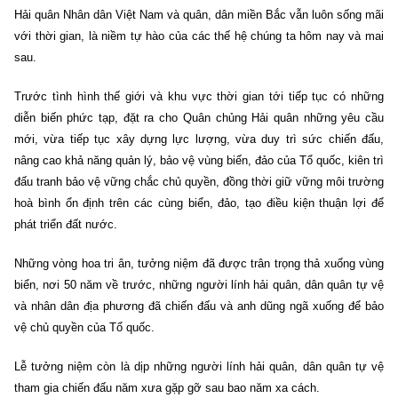
Hải quân Nhân dân Việt Nam và quân, dân miền Bắc vẫn luôn sống mãi
với thời gian, là niềm tự hào của các thế hệ chúng ta hôm nay và mai
sau.
Trước tình hình thế giới và khu vực thời gian tới tiếp tục có những
diễn biến phức tạp, đặt ra cho Quân chủng Hải quân những yêu cầu
mới, vừa tiếp tục xây dựng lực lượng, vừa duy trì sức chiến đấu,
nâng cao khả năng quản lý, bảo vệ vùng biển, đảo của Tổ quốc, kiên trì
đấu tranh bảo vệ vững chắc chủ quyền, đồng thời giữ vững môi trường
hoà bình ổn định trên các cùng biển, đảo, tạo điều kiện thuận lợi để
phát triển đất nước.
Những vòng hoa tri ân, tưởng niệm đã được trân trọng thả xuống vùng
biển, nơi 50 năm về trước, những người lính hải quân, dân quân tự vệ
và nhân dân địa phương đã chiến đấu và anh dũng ngã xuống để bảo
vệ chủ quyền của Tổ quốc.
Lễ tưởng niệm còn là dịp những người lính hải quân, dân quân tự vệ
tham gia chiến đấu năm xưa gặp gỡ sau bao năm xa cách.