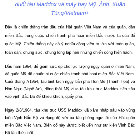
đuổi tàu Maddox và máy bay Mỹ. Ảnh: Xuân
Tùng/Vietnam+
Đây là chiến thắng trận đầu của Hải quân Việt Nam và của quân, dân
miền Bắc trong cuộc chiến tranh phá hoại miền Bắc nước ta của đế
quốc Mỹ. Chiến thắng này có ý nghĩa động viên to lớn với toàn quân,
toàn dân, chung sức, chung lòng lập nên những chiến công hiển hách.
Đầu năm 1964, để giảm sức ép cho lực lượng ngụy quân ở miền Nam,
đế quốc Mỹ đã chuẩn bị cuộc chiến tranh phá hoại miền Bắc Việt Nam.
Cuối tháng 7/1964, tàu biệt kích ngụy bắn phá Hòn Mê (Thanh Hóa) và
Hòn Ngư (Nghệ An), đồng thời Mỹ đưa tàu khu trục Maddox tiến sâu
vào vịnh Bắc Bộ để khiêu khích, quấy phá.
Ngày 2/8/1964, tàu khu trục USS Maddox đã xâm nhập sâu vào vùng
biển Vịnh Bắc Bộ và đụng độ với ba tàu phóng ngư lôi của Hải quân
miền Bắc Việt Nam. Biến cố này được biết đến như sự kiện Vịnh Bắc
Bộ lần thứ nhất.