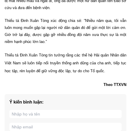
bị mất nhiều máu và ngất đi, ông đã được một nữ dân quân tên Đào sơ
cứu và đưa đến bệnh viện.
Thiếu tá Đinh Xuân Tòng xúc động chia sẻ: “Nhiều năm qua, tôi vẫn
luôn mong muốn gặp lại người nữ dân quân đó để gửi một lời cảm ơn.
Giờ trở lại đây, được gặp gỡ nhiều đồng đội năm xưa thực sự là một
niềm hạnh phúc lớn lao.”
Thiếu tá Đinh Xuân Tòng tin tưởng rằng các thế hệ Hải quân Nhân dân
Việt Nam sẽ luôn tiếp nối truyền thống anh dũng của cha anh, tiếp tục
học tập, rèn luyện để giữ vững độc lập, tự do cho Tổ quốc.
Theo TTXVN
Ý kiến bình luận: