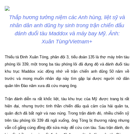
Thắp hương tưởng niệm các Anh hùng, liệt sỹ và
nhân dân anh dũng hy sinh trong trận chiến đấu
đánh đuổi tàu Maddox và máy bay Mỹ. Ảnh:
Xuân Tùng/Vietnam+
Thiếu tá Đinh Xuân Tòng, phân đội 3, tiểu đoàn 135 là thợ máy trên tàu
phóng lôi 339, một trong ba tàu phóng lôi đã đụng độ và đánh đuổi tàu
khu trục Maddox xúc động nhớ về trận chiến anh dũng 50 năm về
trước và mong muốn nhân dịp này tìm gặp lại được người nữ dân
quân tên Đào năm xưa đã cứu mạng ông.
Trận đánh diễn ra rất khốc liệt, tàu khu trục của Mỹ được trang bị rất
hiện đại, nhưng trước tinh thần chiến đấu quả cảm của hải quân ta,
quân địch đã bất ngờ và nao núng. Trong trận đánh đó, nhiều chiến sỹ
trên tàu phóng lôi 339 đã ngã xuống, ông Tòng bị thương nặng nhưng
vẫn cố gắng cùng đồng đội sửa máy để cứu con tàu. Sau trận đánh, do