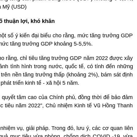
a Mỹ (USD)
ố thuận lợi, khó khăn
ột số ý kiến đại biểu cho rằng, mức tăng trưởng GDP
 mức tăng trưởng GDP khoảng 5-5,5%.
ho rằng, chỉ tiêu tăng trưởng GDP năm 2022 được xây
ảnh tình hình trong nước, quốc tế, có tính đến những
 trên nền tăng trưởng thấp (khoảng 2%), bám sát định
át triển kinh tế - xã hội 5 năm.
ện quyết tâm cao của Chính phủ, đồng thời để bảo đảm
mục tiêu năm 2022”, Chủ nhiệm Kinh tế Vũ Hồng Thanh
 nhiệm vụ, giải pháp. Trong đó, lưu ý, các cơ quan liên
u quả mục tiêu vừa phòng, chống dịch COVID -19, vừa