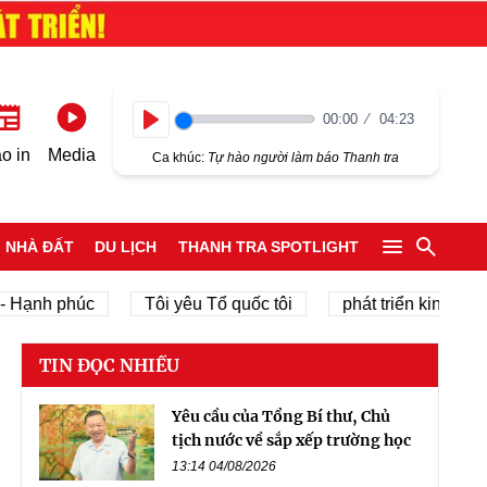
00:00
04:23
Play
o in
Media
Ca khúc:
Tự hào người làm báo Thanh tra
NHÀ ĐẤT
DU LỊCH
THANH TRA SPOTLIGHT
nh phúc
Tôi yêu Tổ quốc tôi
phát triển kinh tế tư nhâ
TIN ĐỌC NHIỀU
Yêu cầu của Tổng Bí thư, Chủ
tịch nước về sắp xếp trường học
13:14 04/08/2026