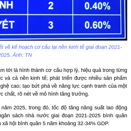
t về kế hoạch cơ cấu lại nền kinh tế giai đoạn 2021-
2025. Ảnh: TN
m tới là hình thành cơ cấu hợp lý, hiệu quả trong từng
ực và cả nền kinh tế; phát triển được nhiều sản phẩm
ghệ cao; tạo bứt phá về năng lực cạnh tranh của một
c chất, rõ nét về mô hình tăng trưởng.
 năm 2025, trong đó, tốc độ tăng năng suất lao động
i ngân sách nhà nước giai đoạn 2021-2025 bình quân
n xã hội bình quân 5 năm khoảng 32-34% GDP.