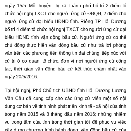
ngày 15/5. Mỗi huyện, thị xã, thành phố bố trí 2 điểm tổ
chức hội nghị TXCT cho người ứng cử ĐBQH, 2 điểm cho
người ứng cử đại biểu HĐND tỉnh. Riêng TP Hải Dương
bố trí 4 điểm tổ chức hội nghị TXCT cho người ứng cử đại
biểu HĐND tỉnh vận động bầu cử. Người ứng cử có thể
chủ động thực hiện vận động bầu cử như trả lời phỏng
vấn trên các phương tiện thông tin đại chúng, tiếp xúc với
cử tri ở cơ quan, tổ chức, đơn vị nơi người ứng cử công
tác, thời gian vận động bầu cử kết thúc chậm nhất vào
ngày 20/5/2016.
Tại hội nghị, Phó Chủ tịch UBND tỉnh Hải Dương Lương
Văn Cầu đã cung cấp cho các ứng cử viên một số nội
dung cơ bản về tình hình phát triển kinh tế - xã hội của tỉnh
trong năm 2015 và 3 tháng đầu năm 2016; những nhiệm
vụ trọng tâm của tỉnh trong thời gian tới để phục vụ việc
xây dựng chương trình hành động, vận động bầu cử của