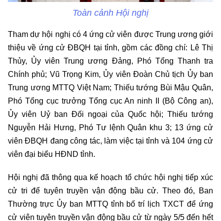
Toàn cảnh Hội nghị
Tham dự hội nghị có 4 ứng cử viên được Trung ương giới
thiệu về ứng cử ĐBQH tại tỉnh, gồm các đồng chí: Lê Thị
Thủy, Ủy viên Trung ương Đảng, Phó Tổng Thanh tra
Chính phủ; Vũ Trọng Kim, Ủy viên Đoàn Chủ tịch Ủy ban
Trung ương MTTQ Việt Nam; Thiếu tướng Bùi Mậu Quân,
Phó Tổng cục trưởng Tổng cục An ninh II (Bộ Công an),
Ủy viên Uỷ ban Đối ngoại của Quốc hội; Thiếu tướng
Nguyễn Hải Hưng, Phó Tư lệnh Quân khu 3; 13 ứng cử
viên ĐBQH đang công tác, làm việc tại tỉnh và 104 ứng cử
viên đại biểu HĐND tỉnh.
Hội nghị đã thông qua kế hoạch tổ chức hội nghị tiếp xúc
cử tri để tuyên truyền vận động bầu cử. Theo đó, Ban
Thường trực Ủy ban MTTQ tỉnh bố trí lịch TXCT để ứng
cử viên tuyên truyền vận động bầu cử từ ngày 5/5 đến hết