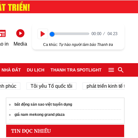
00:00
04:23
Play
o in
Media
Ca khúc:
Tự hào người làm báo Thanh tra
NHÀ ĐẤT
DU LỊCH
THANH TRA SPOTLIGHT
úc
Tôi yêu Tổ quốc tôi
phát triển kinh tế tư nhân
bất động sản sao việt tuyển dụng
giá nam mekong grand plaza
TIN ĐỌC NHIỀU