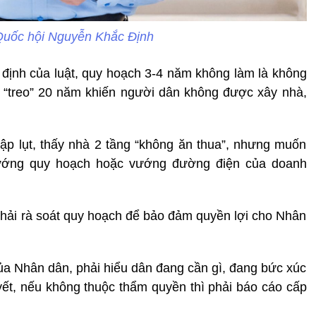
Quốc hội Nguyễn Khắc Định
y định của luật, quy hoạch 3-4 năm không làm là không
h “treo” 20 năm khiến người dân không được xây nhà,
p lụt, thấy nhà 2 tầng “không ăn thua”, nhưng muốn
vướng quy hoạch hoặc vướng đường điện của doanh
 phải rà soát quy hoạch để bảo đảm quyền lợi cho Nhân
ủa Nhân dân, phải hiểu dân đang cần gì, đang bức xúc
yết, nếu không thuộc thẩm quyền thì phải báo cáo cấp