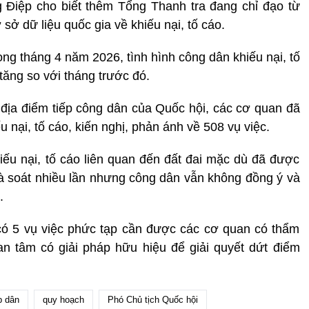
 Điệp cho biết thêm Tổng Thanh tra đang chỉ đạo từ
ở dữ liệu quốc gia về khiếu nại, tố cáo.
ng tháng 4 năm 2026, tình hình công dân khiếu nại, tố
tăng so với tháng trước đó.
địa điểm tiếp công dân của Quốc hội, các cơ quan đã
u nại, tố cáo, kiến nghị, phản ánh về 508 vụ việc.
ếu nại, tố cáo liên quan đến đất đai mặc dù đã được
rà soát nhiều lần nhưng công dân vẫn không đồng ‎ý và
.
có 5 vụ việc phức tạp cần được các cơ quan có thẩm
 tâm có giải pháp hữu hiệu để giải quyết dứt điểm
p dân
quy hoạch
Phó Chủ tịch Quốc hội