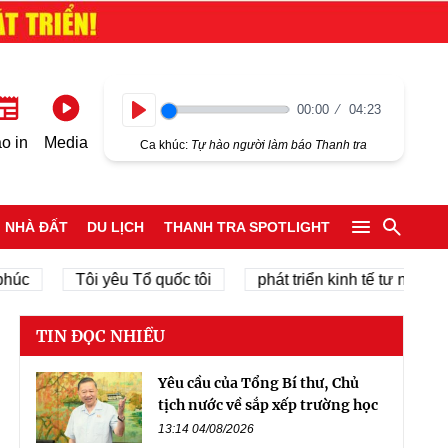
00:00
04:23
Play
o in
Media
Ca khúc:
Tự hào người làm báo Thanh tra
NHÀ ĐẤT
DU LỊCH
THANH TRA SPOTLIGHT
Tôi yêu Tổ quốc tôi
phát triển kinh tế tư nhân
ch
TIN ĐỌC NHIỀU
Yêu cầu của Tổng Bí thư, Chủ
tịch nước về sắp xếp trường học
13:14 04/08/2026