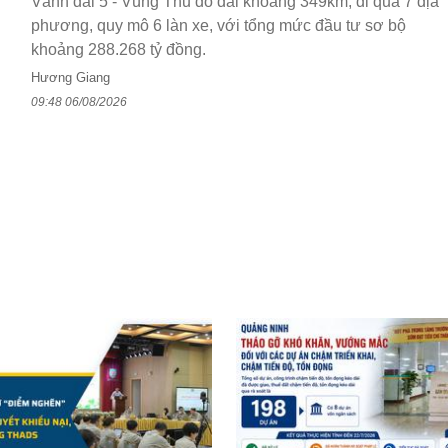
Vành đai 5 - Vùng Thủ đô dài khoảng 349km, đi qua 7 địa
phương, quy mô 6 làn xe, với tổng mức đầu tư sơ bộ
khoảng 288.268 tỷ đồng.
Hương Giang
09:48 06/08/2026