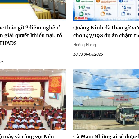
tục tháo gỡ “điểm nghẽn”
Quảng Ninh đã tháo gỡ v
ễn giải quyết khiếu nại, tố
cho 147/198 dự án chậm ti
 THADS
Hoàng Hưng
10:33 06/08/2026
026
ộ máy và công vụ: Nền
Cà Mau: Những ai sẽ được 