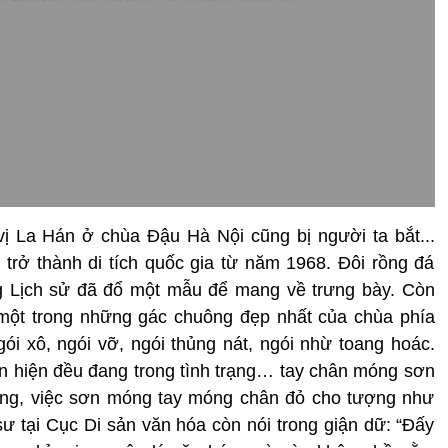
ị La Hán ở chùa Đậu Hà Nội cũng bị người ta bắt...
trở thành di tích quốc gia từ năm 1968. Đôi rồng đá
g Lịch sử đã đổ một mẫu để mang về trưng bày. Còn
 một trong những gác chuông đẹp nhất của chùa phía
i xô, ngói vỡ, ngói thủng nát, ngói nhừ toang hoác.
n hiện đều đang trong tình trạng… tay chân móng sơn
rằng, việc sơn móng tay móng chân đỏ cho tượng như
ư tại Cục Di sản văn hóa còn nói trong giận dữ: “Đấy