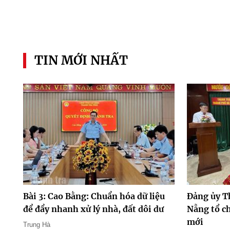
TIN MỚI NHẤT
Bài 3: Cao Bằng: Chuẩn hóa dữ liệu
Đảng ủy T
để đẩy nhanh xử lý nhà, đất dôi dư
Nẵng tổ ch
mới
Trung Hà