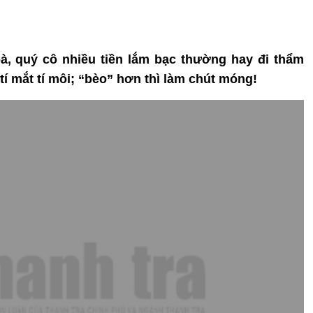
à, quý cô nhiều tiền lắm bạc thường hay đi thẩm
tí mắt tí môi; “bèo” hơn thì làm chút móng!