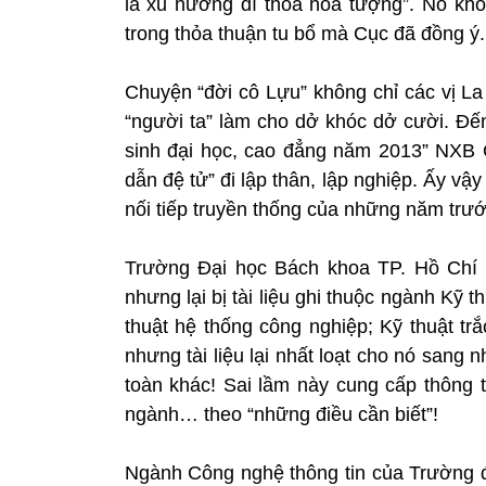
là xu hướng đĩ thõa hóa tượng”. Nó kh
trong thỏa thuận tu bổ mà Cục đã đồng ý.
Chuyện “đời cô Lựu” không chỉ các vị L
“người ta” làm cho dở khóc dở cười. Đến
sinh đại học, cao đẳng năm 2013” NXB 
dẫn đệ tử” đi lập thân, lập nghiệp. Ấy vậ
nối tiếp truyền thống của những năm trước 
Trường Đại học Bách khoa TP. Hồ Chí 
nhưng lại bị tài liệu ghi thuộc ngành Kỹ t
thuật hệ thống công nghiệp; Kỹ thuật tr
nhưng tài liệu lại nhất loạt cho nó san
toàn khác! Sai lầm này cung cấp thông ti
ngành… theo “những điều cần biết”!
Ngành Công nghệ thông tin của Trường đạ