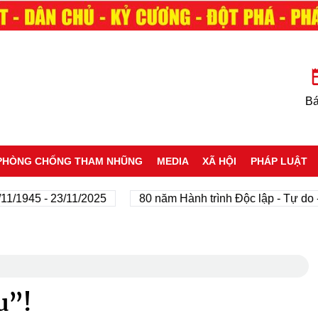
Bá
PHÒNG CHỐNG THAM NHŨNG
MEDIA
XÃ HỘI
PHÁP LUẬT
5 - 23/11/2025
80 năm Hành trình Độc lập - Tự do - Hạn
u”!