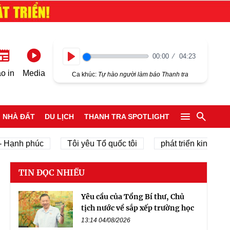
00:00
04:23
Play
o in
Media
Ca khúc:
Tự hào người làm báo Thanh tra
NHÀ ĐẤT
DU LỊCH
THANH TRA SPOTLIGHT
h phúc
Tôi yêu Tổ quốc tôi
phát triển kinh tế tư nhân
TIN ĐỌC NHIỀU
Yêu cầu của Tổng Bí thư, Chủ
tịch nước về sắp xếp trường học
13:14 04/08/2026