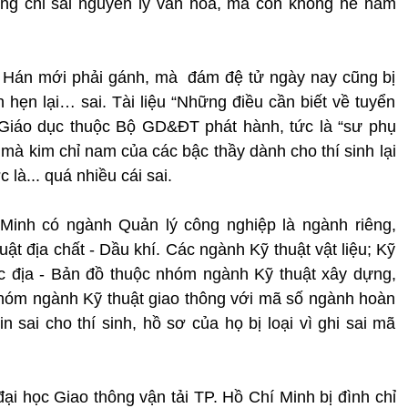
ông chỉ sai nguyên lý văn hóa, mà còn không hề nằm
a Hán mới phải gánh, mà đám đệ tử ngày nay cũng bị
 hẹn lại… sai. Tài liệu “Những điều cần biết về tuyển
Giáo dục thuộc Bộ GD&ĐT phát hành, tức là “sư phụ
y mà kim chỉ nam của các bậc thầy dành cho thí sinh lại
là... quá nhiều cái sai.
Minh có ngành Quản lý công nghiệp là ngành riêng,
huật địa chất - Dầu khí. Các ngành Kỹ thuật vật liệu; Kỹ
ắc địa - Bản đồ thuộc nhóm ngành Kỹ thuật xây dựng,
g nhóm ngành Kỹ thuật giao thông với mã số ngành hoàn
n sai cho thí sinh, hồ sơ của họ bị loại vì ghi sai mã
i học Giao thông vận tải TP. Hồ Chí Minh bị đình chỉ