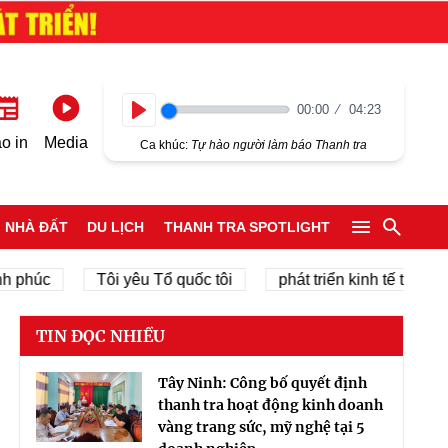
00:00
04:23
Play
o in
Media
Ca khúc:
Tự hào người làm báo Thanh tra
NHÀ ĐẤT
DU LỊCH
THANH TRA SPOTLIGHT
úc
Tôi yêu Tổ quốc tôi
phát triển kinh tế tư nhân
TIN ĐỌC NHIỀU
Tây Ninh: Công bố quyết định
thanh tra hoạt động kinh doanh
vàng trang sức, mỹ nghệ tại 5