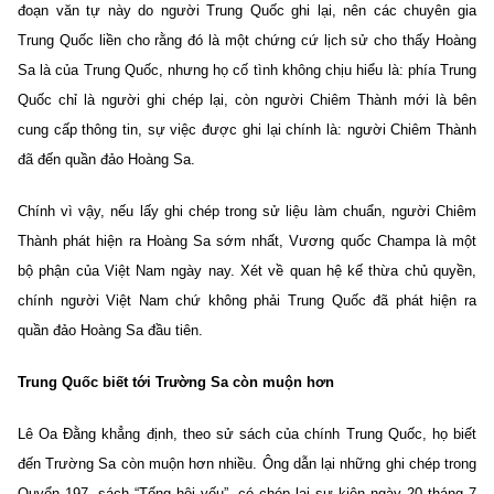
đoạn văn tự này do người Trung Quốc ghi lại, nên các chuyên gia
Trung Quốc liền cho rằng đó là một chứng cứ lịch sử cho thấy Hoàng
Sa là của Trung Quốc, nhưng họ cố tình không chịu hiểu là: phía Trung
Quốc chỉ là người ghi chép lại, còn người Chiêm Thành mới là bên
cung cấp thông tin, sự việc được ghi lại chính là: người Chiêm Thành
đã đến quần đảo Hoàng Sa.
Chính vì vậy, nếu lấy ghi chép trong sử liệu làm chuẩn, người Chiêm
Thành phát hiện ra Hoàng Sa sớm nhất, Vương quốc Champa là một
bộ phận của Việt Nam ngày nay. Xét về quan hệ kế thừa chủ quyền,
chính người Việt Nam chứ không phải Trung Quốc đã phát hiện ra
quần đảo Hoàng Sa đầu tiên.
Trung Quốc biết tới Trường Sa còn muộn hơn
Lê Oa Đằng khẳng định, theo sử sách của chính Trung Quốc, họ biết
đến Trường Sa còn muộn hơn nhiều. Ông dẫn lại những ghi chép trong
Quyển 197, sách “Tống hội yếu”, có chép lại sự kiện ngày 20 tháng 7