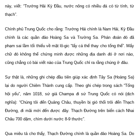
này, viết: “Trướng Hải Kỳ Đầu, nước nông có nhiều đá có từ tính, từ
thạch”.
Chính phủ Trung Quốc cho rằng: Trướng Hải chính là Nam Hải, Kỳ Đầu
chính là các quần đảo Hoàng Sa và Trường Sa. Phán đoán đó đã
phạm sai lầm tối thiểu về mặt lô-gic “lấy cá thể thay cho tổng thể”. Mấy
chữ đó không thể chứng minh được những địa danh đó ở nơi nào,
cũng chẳng có bài viết nào của Trung Quốc chỉ ra rằng chúng ở đâu.
Sự thật là, những ghi chép đầu tiên giúp xác định Tây Sa (Hoàng Sa)
lại do người Chiêm Thành cung cấp. Theo ghi chép trong sách “Tống
hội yếu”, năm 1018, sứ giả Champa đi sứ Trung Quốc có nói (dịch
nghĩa): “Chúng tôi đến Quảng Châu, thuyền bị gió thổi trôi đến Thạch
Đường, đi mãi mới đến được đây. Thạch Đường trên biển cách Nhai
Châu 700 dặm, chìm dưới nước 8-9 thước”.
Qua miêu tả cho thấy, Thạch Đường chính là quần đảo Hoàng Sa. Do