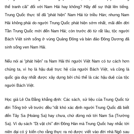
thể tranh cãi” đối với Nam Hải hay không? Hãy để sự thật lên tiếng.
Trung Quốc thực tế đã “phát hiện” Nam Hải từ triều Hán; nhưng Nam
Hải không phải do người Trung Quốc phát hiện sớm nhất, mãi đến đời
Tần Trung Quốc mới đến Nam Hải; còn trước đó từ rất lâu, tộc người
Bách Việt sinh sống ở vùng Quảng Đông và bán đảo Đông Dương đã
sinh sống ven Nam Hải.
Nếu nói ai “phát hiện” ra Nam Hải thì người Việt Nam có tư cách hơn
chúng ta, vì họ là hậu duệ trực hệ của người Bách Việt, và cũng là
quốc gia duy nhất được xây dựng bởi chủ thể là các hậu duệ của tộc
người Bách Việt.
Học giả Lê Oa Đằng khẳng định: Các sách, sử liệu của Trung Quốc từ
đời Tống trở về trước đều “rất khó xác định người Trung Quốc đã biết
đến Tây Sa (Hoàng Sa) hay chưa, chứ đừng nói tới Nam Sa (Trường
Sa). Ví dụ sách “Dị vật chí” đời Đông Hán mà Trung Quốc hay nhắc tới
niên đại có ý kiến cho rằng thực ra nó được viết vào đời nhà Ngô sau