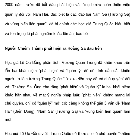
2000 năm trước đã bắt đầu phát hiện và từng bước hoàn thiện việc
quản lý đối với Nam Hải, đặc biệt là các đảo bãi Nam Sa (Trường Sa)
và vùng biển liên quan”, đã bị chính các học giả Trung Quốc hiểu biết
và tôn trọng lẽ phải nghiêm khắc lên án, bác bỏ.
Người Chiêm Thành phát hiện ra Hoàng Sa đầu tiên
Học giả Lê Oa Đằng phân tích, Vương Quán Trung đã khôn khéo trộn
lẫn hai khái niệm “phát hiện” và “quản lý” để cố tình dẫn dắt khiến
người ta lầm tưởng Trung Quốc “từ xưa đến nay đã có chủ quyền” đối
với Trường Sa. Ông cho rằng “phát hiện” và “quản lý” là hai khái niệm
khác hẳn nhau về mặt ý nghĩa pháp luật; “phát hiện” không mang lại
chủ quyền, chỉ có “quản lý” mới có; càng không thể gắn 3 vấn đề “Nam
Hải” (Biển Đông), “Nam Sa” (Trường Sa) và “vùng biển liên quan” làm
một.
Học giả Lê Oa Đằng viết: Trung Quốc có thực sự có chủ quyền “không