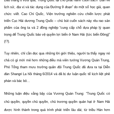
Đầu tháng 8 vừa qua, Trung Quốc lại cho phát hành cuốn sách “Bàn về
lịch sử, địa vị và tác dụng của Đường 9 đoạn” do một số học giả, quan
chức viết. Cao Chí Quốc, Viện trưởng nghiên cứu chiến lược phát
triển Cục Hải dương Trung Quốc – chủ bút cuốn sách này rêu rao sản
phẩm của ông ta và 2 đồng nghiệp “cung cấp chỗ dựa pháp lý quan
trọng để Trung Quốc bảo vệ quyền lợi biển ở Nam Hải (tức biển Đông)”
(!?).
Tuy nhiên, chỉ cần đọc qua những lời giới thiệu, người ta thấy ngay nó
chả có gì mới mẻ hơn những điều mà viên tướng Vương Quán Trung,
Phó Tổng tham mưu trưởng quân đội Trung Quốc đã đưa ra tại Diễn
đàn Shangri La hồi tháng 6/2014 và đã bị dư luận quốc tế kịch liệt phê
phán và bác bỏ…
Những luận điệu xằng bậy của Vương Quán Trung: “Trung Quốc có
chủ quyền, quyền chủ quyền, chủ trương quyền quản hạt ở Nam Hải
được hình thành trong quá trình phát triển lâu dài; từ triều Hán hơn