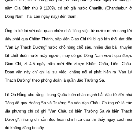
năm Gia Định thứ 9 (1209), có sứ giả nước Chanlifu (Chanthaburi ở
Đông Nam Thái Lan ngày nay) đến thăm.
Ông ta kể lại với các quan chức nhà Tống việc từ nước mình sang tới
đây phải qua Chiêm Thành, sắp đến Giao Chỉ thì bị gió lớn thổi dạt đến
“Vạn Lý Thạch Đường” nước chỗ nông chỗ sâu, nhiều đảo bãi, thuyền
lật chết đuối mười mấy người; may có gió Đông Nam vượt qua được
Giao Chỉ, đi 4-5 ngày nữa mới đến được Khâm Châu, Liêm Châu.
Đoạn văn này chỉ ghi lại sự việc, chẳng nói ai phát hiện ra “Vạn Lý
Thạch Đường” theo phỏng đoán là quần đảo Trường Sa.
Lê Oa Đằng cho rằng, Trung Quốc luôn nhấn mạnh bắt đầu từ đời nhà
Tống đã quy Hoàng Sa và Trường Sa vào Vạn Châu. Chứng cứ là các
địa phương chí có ghi “Vạn Châu có biển Trường Sa và biển Thạch
Đường”, nhưng chỉ cần đọc hoàn chỉnh cả câu thì thấy ngay cách nói
đó không đáng tin cậy.