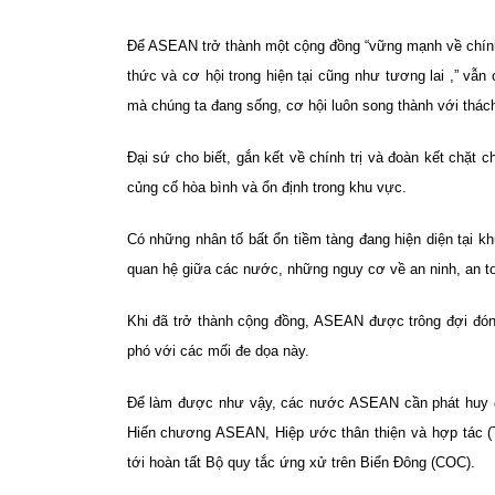
Để ASEAN trở thành một cộng đồng “vững mạnh về chính tr
thức và cơ hội trong hiện tại cũng như tương lai ,” vẫn
mà chúng ta đang sống, cơ hội luôn song thành với thách
Đại sứ cho biết, gắn kết về chính trị và đoàn kết chặt c
củng cố hòa bình và ổn định trong khu vực.
Có những nhân tố bất ổn tiềm tàng đang hiện diện tại 
quan hệ giữa các nước, những nguy cơ về an ninh, an toàn
Khi đã trở thành cộng đồng, ASEAN được trông đợi đóng
phó với các mối đe dọa này.
Để làm được như vậy, các nước ASEAN cần phát huy đ
Hiến chương ASEAN, Hiệp ước thân thiện và hợp tác (
tới hoàn tất Bộ quy tắc ứng xử trên Biển Đông (COC).