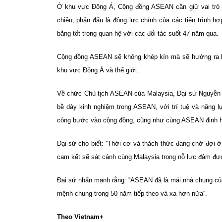
Ở khu vực Đông Á, Cộng đồng ASEAN cần giữ vai trò t
chiều, phấn đấu là động lực chính của các tiến trình h
bằng tốt trong quan hệ với các đối tác suốt 47 năm qua.
Cộng đồng ASEAN sẽ không khép kín mà sẽ hướng ra bên
khu vực Đông Á và thế giới.
Về chức Chủ tịch ASEAN của Malaysia, Đại sứ Nguyễn H
bề dày kinh nghiệm trong ASEAN, với trí tuệ và năng
công bước vào cộng đồng, cũng như cùng ASEAN định hư
Đại sứ cho biết: ''Thời cơ và thách thức đang chờ đợi
cam kết sẽ sát cánh cùng Malaysia trong nỗ lực đảm đươ
Đại sứ nhấn mạnh rằng: ''ASEAN đã là mái nhà chung của
mệnh chung trong 50 năm tiếp theo và xa hơn nữa''.
Theo Vietnam+