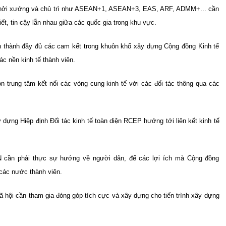
 khởi xướng và chủ trì như ASEAN+1, ASEAN+3, EAS, ARF, ADMM+... cần
t, tin cậy lẫn nhau giữa các quốc gia trong khu vực.
àn thành đầy đủ các cam kết trong khuôn khổ xây dựng Cộng đồng Kinh tế
 nền kinh tế thành viên.
 trung tâm kết nối các vòng cung kinh tế với các đối tác thông qua các
dựng Hiệp định Đối tác kinh tế toàn diện RCEP hướng tới liên kết kinh tế
N cần phải thực sự hướng về người dân, để các lợi ích mà Cộng đồng
các nước thành viên.
ã hội cần tham gia đóng góp tích cực và xây dựng cho tiến trình xây dựng