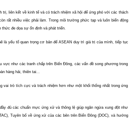
ị, liên kết về kinh tế và có trách nhiệm xã hội để ứng phó với các thách
 còn rất nhiều việc phải làm. Trong môi trường phức tạp và luôn biến động
 thức đe dọa sự ổn định và phát triển.
hẽ là yếu tố quan trọng cơ bản để ASEAN duy trì giá trị của mình, tiếp tục
khu vực như các tranh chấp trên Biển Đông, các vấn đề song phương trong
 hàng hải, thiên tai...
 vai trò tích cực và trách nhiệm hơn như một khối thống nhất trong ứng
ầy đủ các chuẩn mực ứng xử và thông lệ giúp ngăn ngừa xung đột như
TAC), Tuyên bố về ứng xử của các bên trên Biển Đông (DOC), và hướng