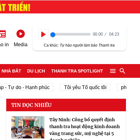
00:00
04:23
Play
o in
Media
Ca khúc:
Tự hào người làm báo Thanh tra
NHÀ ĐẤT
DU LỊCH
THANH TRA SPOTLIGHT
Tự do - Hạnh phúc
Tôi yêu Tổ quốc tôi
phát triển kin
TIN ĐỌC NHIỀU
Tây Ninh: Công bố quyết định
thanh tra hoạt động kinh doanh
vàng trang sức, mỹ nghệ tại 5