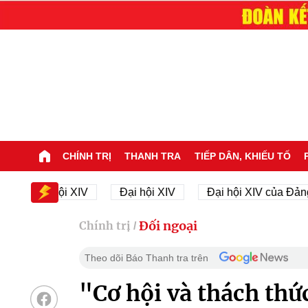
CHÍNH TRỊ
THANH TRA
TIẾP DÂN, KHIẾU TỐ
 Đại hội XIV
Đại hội XIV
Đại hội XIV của Đảng
Đối ngoại
Chính trị
/
Theo dõi Báo Thanh tra trên
"Cơ hội và thách thức