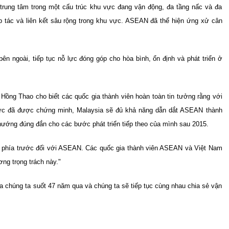
rung tâm trong một cấu trúc khu vực đang vận động, đa tầng nấc và đa
ợp tác và liên kết sâu rộng trong khu vực. ASEAN đã thể hiện ứng xử cân
 ngoài, tiếp tục nỗ lực đóng góp cho hòa bình, ổn định và phát triển ở
ồng Thao cho biết các quốc gia thành viên hoàn toàn tin tưởng rằng với
 lực đã được chứng minh, Malaysia sẽ đủ khả năng dẫn dắt ASEAN thành
ớng đúng đắn cho các bước phát triển tiếp theo của mình sau 2015.
 ở phía trước đối với ASEAN. Các quốc gia thành viên ASEAN và Việt Nam
ng trọng trách này."
 chúng ta suốt 47 năm qua và chúng ta sẽ tiếp tục cùng nhau chia sẻ vận