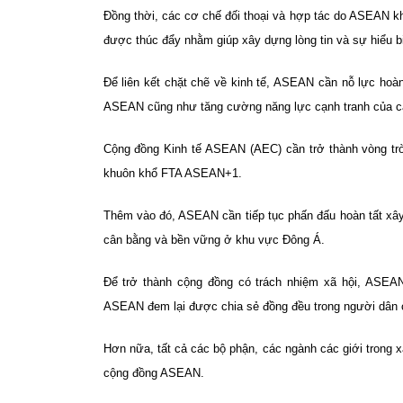
Đồng thời, các cơ chế đối thoại và hợp tác do ASEAN
được thúc đẩy nhằm giúp xây dựng lòng tin và sự hiểu biế
Để liên kết chặt chẽ về kinh tế, ASEAN cần nỗ lực ho
ASEAN cũng như tăng cường năng lực cạnh tranh của các
Cộng đồng Kinh tế ASEAN (AEC) cần trở thành vòng tròn
khuôn khổ FTA ASEAN+1.
Thêm vào đó, ASEAN cần tiếp tục phấn đấu hoàn tất xây 
cân bằng và bền vững ở khu vực Đông Á.
Để trở thành cộng đồng có trách nhiệm xã hội, ASEA
ASEAN đem lại được chia sẻ đồng đều trong người dân 
Hơn nữa, tất cả các bộ phận, các ngành các giới trong x
cộng đồng ASEAN.