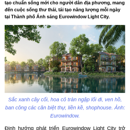
tạo chuẩn sống mới cho người dân địa phương, mang
đến cuộc sống thư thái, tái tạo năng lượng mỗi ngày
tại Thành phố Ánh sáng Eurowindow Light City.
Sắc xanh cây cối, hoa cỏ tràn ngập lối đi, ven hồ,
ban công các căn biệt thự, liền kề, shophouse. Ảnh:
Eurowindow.
Định hướng phát triển Eurowindow Light City trở