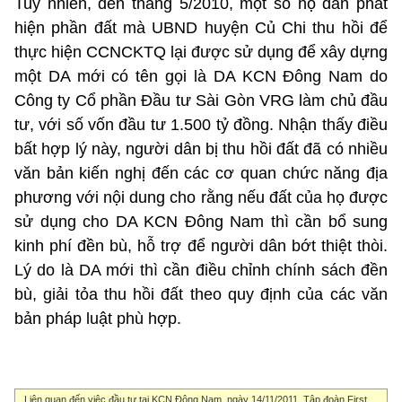
Tuy nhiên, đến tháng 5/2010, một số hộ dân phát
hiện phần đất mà UBND huyện Củ Chi thu hồi để
thực hiện CCNCKTQ lại được sử dụng để xây dựng
một DA mới có tên gọi là DA KCN Đông Nam do
Công ty Cổ phần Đầu tư Sài Gòn VRG làm chủ đầu
tư, với số vốn đầu tư 1.500 tỷ đồng. Nhận thấy điều
bất hợp lý này, người dân bị thu hồi đất đã có nhiều
văn bản kiến nghị đến các cơ quan chức năng địa
phương với nội dung cho rằng nếu đất của họ được
sử dụng cho DA KCN Đông Nam thì cần bổ sung
kinh phí đền bù, hỗ trợ để người dân bớt thiệt thòi.
Lý do là DA mới thì cần điều chỉnh chính sách đền
bù, giải tỏa thu hồi đất theo quy định của các văn
bản pháp luật phù hợp.
Liên quan đến việc đầu tư tại KCN Đông Nam, ngày 14/11/2011, Tập đoàn First