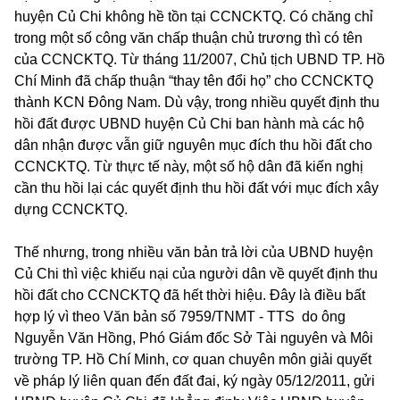
huyện Củ Chi không hề tồn tại CCNCKTQ. Có chăng chỉ
trong một số công văn chấp thuận chủ trương thì có tên
của CCNCKTQ. Từ tháng 11/2007, Chủ tịch UBND TP. Hồ
Chí Minh đã chấp thuận “thay tên đổi họ” cho CCNCKTQ
thành KCN Đông Nam. Dù vậy, trong nhiều quyết định thu
hồi đất được UBND huyện Củ Chi ban hành mà các hộ
dân nhận được vẫn giữ nguyên mục đích thu hồi đất cho
CCNCKTQ. Từ thực tế này, một số hộ dân đã kiến nghị
cần thu hồi lại các quyết định thu hồi đất với mục đích xây
dựng CCNCKTQ.
Thế nhưng, trong nhiều văn bản trả lời của UBND huyện
Củ Chi thì việc khiếu nại của người dân về quyết định thu
hồi đất cho CCNCKTQ đã hết thời hiệu. Đây là điều bất
hợp lý vì theo Văn bản số 7959/TNMT - TTS do ông
Nguyễn Văn Hồng, Phó Giám đốc Sở Tài nguyên và Môi
trường TP. Hồ Chí Minh, cơ quan chuyên môn giải quyết
về pháp lý liên quan đến đất đai, ký ngày 05/12/2011, gửi