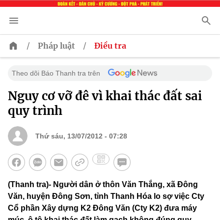
/
/
Pháp luật
Điều tra
Theo dõi Báo Thanh tra trên
Nguy cơ vỡ đê vì khai thác đất sai
quy trình
Thứ sáu, 13/07/2012 - 07:28
(Thanh tra)- Người dân ở thôn Văn Thắng, xã Đông
Văn, huyện Đông Sơn, tỉnh Thanh Hóa lo sợ việc Cty
Cổ phần Xây dựng K2 Đông Văn (Cty K2) đưa máy
múc, ô tô khai thác đất làm gạch không đúng quy