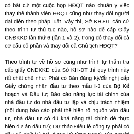
có bất cứ một cuộc họp HĐQT nào chuẩn y việc
thay thế thành viên HĐQT cũng như thay đổi người
đại diện theo pháp luật. Vậy thì, Sở KH-ĐT căn cứ
theo trình tự thủ tục nào, hồ sơ nào để cấp Giấy
CNĐKKD lần thứ 6 (lần 1 và 2), trong đó thay đổi cả
cơ cấu cổ phần và thay đổi cả Chủ tịch HĐQT?
Theo trình tự về hồ sơ cũng như trình tự thẩm tra
cấp giấy CNĐKKD của Sở KH-ĐT thì quy trình này
rất chặt chẽ như: Phải có Bản đăng ký/đề nghị cấp
Giấy chứng nhận đầu tư theo mẫu I-3 của Bộ Kế
hoạch và Đầu tư; Báo cáo năng lực tài chính của
nhà đầu tư do nhà đầu tư lập và chịu trách nhiệm
(nội dung báo cáo phải thể hiện rõ nguồn vốn đầu
tư, nhà đầu tư có đủ khả năng tài chính để thực
hiện dự án đầu tư); Dự thảo Điều lệ công ty phải có