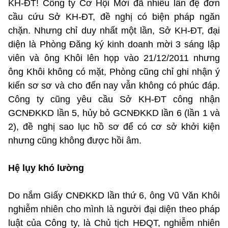
KH-ĐT! Công ty Cơ Hội Mới đã nhiều lần đệ đơn
cầu cứu Sở KH-ĐT, đề nghị có biện pháp ngăn
chặn. Nhưng chỉ duy nhất một lần, Sở KH-ĐT, đại
diện là Phòng Đăng ký kinh doanh mời 3 sáng lập
viên và ông Khôi lên họp vào 21/12/2011 nhưng
ông Khôi không có mặt, Phòng cũng chỉ ghi nhận ý
kiến sơ sơ và cho đến nay vẫn không có phúc đáp.
Công ty cũng yêu cầu Sở KH-ĐT công nhận
GCNĐKKD lần 5, hủy bỏ GCNĐKKD lần 6 (lần 1 và
2), đề nghị sao lục hồ sơ để có cơ sở khởi kiện
nhưng cũng không được hồi âm.
Hệ lụy khó lường
Do nắm Giấy CNĐKKD lần thứ 6, ông Vũ Văn Khôi
nghiễm nhiên cho mình là người đại diện theo pháp
luật của Công ty, là Chủ tịch HĐQT, nghiễm nhiên