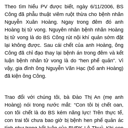
Theo tìm hiểu PV được biết, ngày 6/11/2006, BS
Công đã phẫu thuật viêm ruột thừa cho bệnh nhân
Nguyễn Xuân Hoàng. Ngay trong đêm đó anh
Hoàng bị tử vong. Nguyên nhân bệnh nhân Hoàng
bị tử vong là do BS Công rút nội khí quản sớm đặt
lại không được. Sau cái chết của anh Hoàng, ông
Công đã chỉ đạo thay lại bệnh án trong đêm và kết
luận bệnh nhân tử vong là do “hen phế quản”. Vì
vậy, gia đình ông Nguyễn Văn Hạc (bố anh Hoàng)
đã kiện ông Công.
Trao đổi với chúng tôi, bà Đào Thị An (mẹ anh
Hoàng) nói trong nước mắt: “Con tôi bị chết oan,
con tôi chết là do BS kém năng lực! Trên thực tế,
con trai tôi chưa bao giờ bị bệnh hen phế quản ác
tính như trong kết luận của BVĐK Lệ Thuỷ. Khi con