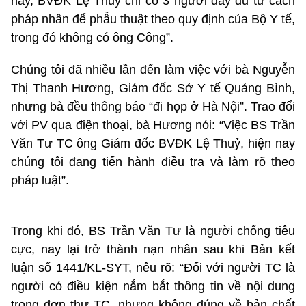
nay, BVĐK Lệ Thuỷ chỉ có 3 người đầy đủ tư cách
pháp nhân để phẫu thuật theo quy định của Bộ Y tế,
trong đó không có ông Công”.
Chúng tôi đã nhiều lần đến làm việc với bà Nguyễn
Thị Thanh Hương, Giám đốc Sở Y tế Quảng Bình,
nhưng bà đều thông báo “đi họp ở Hà Nội”. Trao đổi
với PV qua điện thoại, bà Hương nói: “Việc BS Trần
Văn Tư TC ông Giám đốc BVĐK Lệ Thuỷ, hiện nay
chúng tôi đang tiến hành điều tra và làm rõ theo
pháp luật”.
Trong khi đó, BS Trần Văn Tư là người chống tiêu
cực, nay lại trở thành nạn nhân sau khi Bản kết
luận số 1441/KL-SYT, nêu rõ: “Đối với người TC là
người có điều kiện nắm bắt thông tin về nội dung
trong đơn thư TC, nhưng không đúng về bản chất