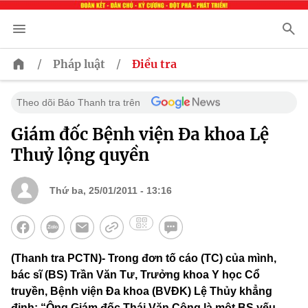
/
/
Pháp luật
Điều tra
Theo dõi Báo Thanh tra trên
Giám đốc Bệnh viện Đa khoa Lệ
Thuỷ lộng quyền
Thứ ba, 25/01/2011 - 13:16
(Thanh tra PCTN)- Trong đơn tố cáo (TC) của mình,
bác sĩ (BS) Trần Văn Tư, Trưởng khoa Y học Cổ
truyền, Bệnh viện Đa khoa (BVĐK) Lệ Thủy khẳng
định: “Ông Giám đốc Thái Văn Công là một BS yếu