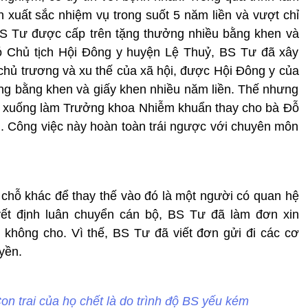
 xuất sắc nhiệm vụ trong suốt 5 năm liền và vượt chỉ
 BS Tư được cấp trên tặng thưởng nhiều bằng khen và
hó Chủ tịch Hội Đông y huyện Lệ Thuỷ, BS Tư đã xây
hủ trương và xu thế của xã hội, được Hội Đông y của
ặng bằng khen và giấy khen nhiều năm liền. Thế nhưng
ư xuống làm Trưởng khoa Nhiễm khuẩn thay cho bà Đỗ
ưu. Công việc này hoàn toàn trái ngược với chuyên môn
chỗ khác để thay thế vào đó là một người có quan hệ
yết định luân chuyển cán bộ, BS Tư đã làm đơn xin
không cho. Vì thế, BS Tư đã viết đơn gửi đi các cơ
yền.
n trai của họ chết là do trình độ BS yếu kém