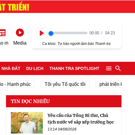
00:00
04:23
Play
o in
Media
Ca khúc:
Tự hào người làm báo Thanh tra
NHÀ ĐẤT
DU LỊCH
THANH TRA SPOTLIGHT
 Hạnh phúc
Tôi yêu Tổ quốc tôi
phát triển kinh tế tư
TIN ĐỌC NHIỀU
Yêu cầu của Tổng Bí thư, Chủ
tịch nước về sắp xếp trường học
13:14 04/08/2026