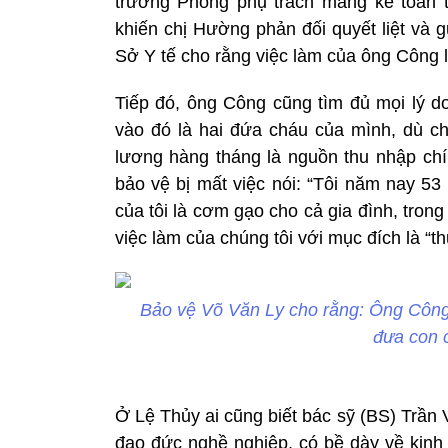
trưởng Phòng phụ trách mảng kế toán t
khiến chị Hường phản đối quyết liệt và 
Sở Y tế cho rằng việc làm của ông Công 
Tiếp đó, ông Công cũng tìm đủ mọi lý do
vào đó là hai đứa cháu của mình, dù ch
lương hàng tháng là nguồn thu nhập chí
bảo vệ bị mất việc nói: “Tôi năm nay 53
của tôi là cơm gạo cho cả gia đình, tron
việc làm của chúng tôi với mục đích là “t
Bảo vệ Võ Văn Ly cho rằng: Ông Công 
đưa con 
Ở Lệ Thủy ai cũng biết bác sỹ (BS) Trần
đạo đức nghề nghiệp, có bề dày về kinh 