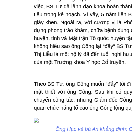
việc, BS Tư đã lãnh đạo khoa hoàn thành
tiêu trong kế hoạch. Vì vậy, 5 năm liền
giấy khen. Ngoài ra, với cương vị là P
dựng phong trào khám, chữa bệnh đúng c
huyện, tỉnh và Mặt trận Tổ quốc huyện t
không hiểu sao ông Công lại “đẩy” BS T
Thị Liễu là một hộ lý đã đến tuổi nghỉ h
của một Trưởng khoa Y học Cổ truyền.
Theo BS Tư, ông Công muốn “đẩy” tôi đi 
mật thiết với ông Công. Sau khi có qu
chuyển công tác, nhưng Giám đốc Công 
quan chức năng tố cáo ông Công lộng qu
Ông Hạc và bà An khẳng định: Co