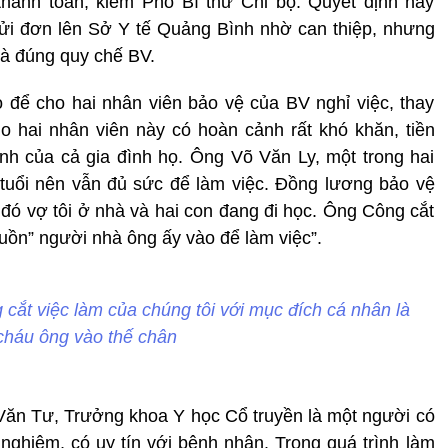
hanh toán, kiêm Phó Bí thư Chi bộ. Quyết định này
gửi đơn lên Sở Y tế Quảng Bình nhờ can thiệp, nhưng
là đúng quy chế BV.
 để cho hai nhân viên bảo vệ của BV nghỉ việc, thay
o hai nhân viên này có hoàn cảnh rất khó khăn, tiền
nh của cả gia đình họ. Ông Võ Văn Ly, một trong hai
 tuổi nên vẫn đủ sức để làm việc. Đồng lương bảo vệ
g đó vợ tôi ở nhà và hai con đang đi học. Ông Công cắt
huồn” người nhà ông ấy vào để làm việc”.
cắt việc làm của chúng tôi với mục đích cá nhân là
cháu ông vào thế chân
 Văn Tư, Trưởng khoa Y học Cổ truyền là một người có
nghiệm, có uy tín với bệnh nhân. Trong quá trình làm