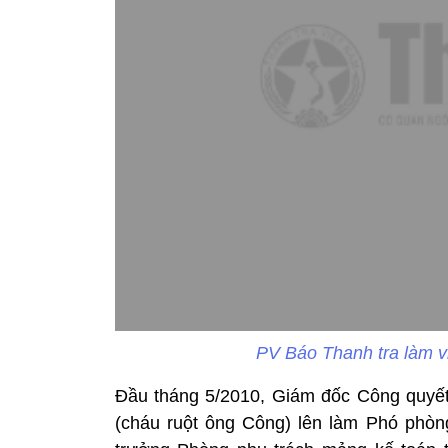
PV Báo Thanh tra làm v
Đầu tháng 5/2010, Giám đốc Công quyết
(cháu ruột ông Công) lên làm Phó phòn