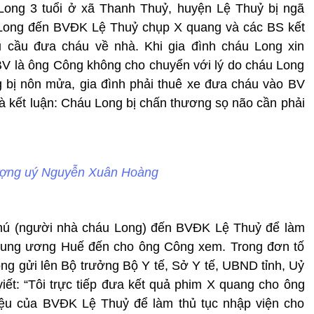
Long 3 tuổi ở xã Thanh Thuỷ, huyện Lệ Thuỷ bị ngã
 Long đến BVĐK Lệ Thuỷ chụp X quang và các BS kết
u cầu đưa cháu về nhà. Khi gia đình cháu Long xin
 BV là ông Công không cho chuyển với lý do cháu Long
g bị nôn mửa, gia đình phải thuê xe đưa cháu vào BV
 kết luận: Cháu Long bị chấn thương sọ não cần phải
ượng uý Nguyễn Xuân Hoàng
Thú (người nhà cháu Long) đến BVĐK Lệ Thuỷ để làm
Trung ương Huế đến cho ông Công xem. Trong đơn tố
ông gửi lên Bộ trưởng Bộ Y tế, Sở Y tế, UBND tỉnh, Uỷ
iết: “Tôi trực tiếp đưa kết quả phim X quang cho ông
iệu của BVĐK Lệ Thuỷ để làm thủ tục nhập viện cho