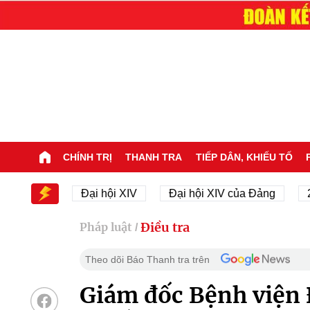
CHÍNH TRỊ
THANH TRA
TIẾP DÂN, KHIẾU TỐ
ội XIV
Đại hội XIV
Đại hội XIV của Đảng
23/1
Điều tra
Pháp luật
/
Theo dõi Báo Thanh tra trên
Giám đốc Bệnh viện 