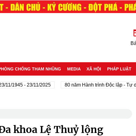
Bá
PHÒNG CHỐNG THAM NHŨNG
MEDIA
XÃ HỘI
PHÁP LUẬT
1/1945 - 23/11/2025
80 năm Hành trình Độc lập - Tự do -
Đa khoa Lệ Thuỷ lộng