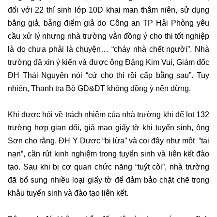
đối với 22 thí sinh lớp 10D khai man thâm niên, sử dụng
bằng giả, bảng điểm giả do Công an TP Hải Phòng yêu
cầu xử lý nhưng nhà trường vẫn đồng ý cho thi tốt nghiệp
là do chưa phải là chuyện… “cháy nhà chết người”. Nhà
trường đã xin ý kiến và được ông Đặng Kim Vui, Giám đốc
ĐH Thái Nguyên nói “cứ cho thi rồi cấp bằng sau”. Tuy
nhiên, Thanh tra Bộ GD&ĐT không đồng ý nên dừng.
Khi được hỏi về trách nhiệm của nhà trường khi để lọt 132
trường hợp gian dối, giả mạo giấy tờ khi tuyển sinh, ông
Sơn cho rằng, ĐH Y Dược “bị lừa” và coi đây như một “tai
nạn”, cần rút kinh nghiệm trong tuyển sinh và liên kết đào
tạo. Sau khi bị cơ quan chức năng “tuýt còi”, nhà trường
đã bổ sung nhiều loại giấy tờ để đảm bảo chặt chẽ trong
khâu tuyển sinh và đào tạo liên kết.