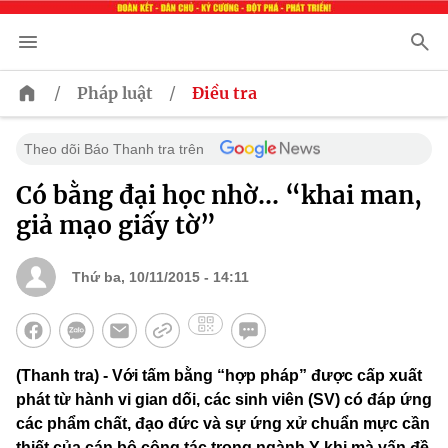
/
/
Pháp luật
Điều tra
Theo dõi Báo Thanh tra trên
Có bằng đại học nhờ… “khai man,
giả mạo giấy tờ”
Thứ ba, 10/11/2015 - 14:11
(Thanh tra) - Với tấm bằng “hợp pháp” được cấp xuất
phát từ hành vi gian dối, các sinh viên (SV) có đáp ứng
các phẩm chất, đạo đức và sự ứng xử chuẩn mực cần
thiết của cán bộ công tác trong ngành Y khi mà vấn đề