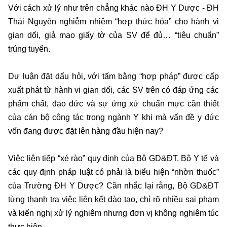
Với cách xử lý như trên chẳng khác nào ĐH Y Dược - ĐH
Thái Nguyên nghiễm nhiêm “hợp thức hóa” cho hành vi
gian dối, giả mạo giấy tờ của SV để đủ… “tiêu chuẩn”
trúng tuyển.
Dư luận đặt dấu hỏi, với tấm bằng “hợp pháp” được cấp
xuất phát từ hành vi gian dối, các SV trên có đáp ứng các
phẩm chất, đạo đức và sự ứng xử chuẩn mực cần thiết
của cán bộ công tác trong ngành Y khi mà vấn đề y đức
vốn đang được đặt lên hàng đầu hiện nay?
Việc liên tiếp “xé rào” quy định của Bộ GD&ĐT, Bộ Y tế và
các quy định pháp luật có phải là biểu hiện “nhờn thuốc”
của Trường ĐH Y Dược? Cần nhắc lại rằng, Bộ GD&ĐT
từng thanh tra việc liên kết đào tạo, chỉ rõ nhiều sai phạm
và kiến nghị xử lý nghiêm nhưng đơn vị không nghiêm túc
thực hiện.