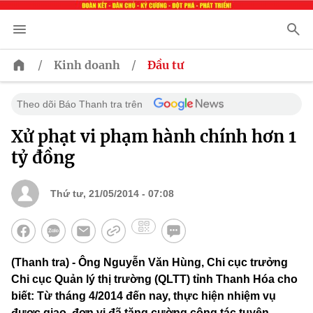
/
/
Kinh doanh
Đầu tư
Theo dõi Báo Thanh tra trên
Xử phạt vi phạm hành chính hơn 1
tỷ đồng
Thứ tư, 21/05/2014 - 07:08
(Thanh tra) - Ông Nguyễn Văn Hùng, Chi cục trưởng
Chi cục Quản lý thị trường (QLTT) tỉnh Thanh Hóa cho
biết: Từ tháng 4/2014 đến nay, thực hiện nhiệm vụ
được giao, đơn vị đã tăng cường công tác tuyên