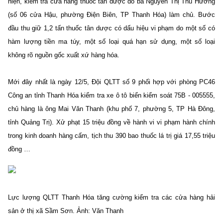
hiện, kiểm tra cửa hàng thuốc tân dược do bà Nguyễn Thị Thu Hương
(số 06 cửa Hậu, phường Điện Biên, TP Thanh Hóa) làm chủ. Bước
đầu thu giữ 1,2 tấn thuốc tân dược có dấu hiệu vi phạm do một số có
hàm lượng tiền ma túy, một số loại quá hạn sử dụng, một số loại
không rõ nguồn gốc xuất xứ hàng hóa.
Mới đây nhất là ngày 12/5, Đội QLTT số 9 phối hợp với phòng PC46
Công an tỉnh Thanh Hóa kiểm tra xe ô tô biển kiểm soát 75B - 005555,
chủ hàng là ông Mai Văn Thanh (khu phố 7, phường 5, TP Hà Đông,
tỉnh Quảng Trị). Xử phạt 15 triệu đồng về hành vi vi phạm hành chính
trong kinh doanh hàng cấm, tịch thu 390 bao thuốc lá trị giá 17,55 triệu
đồng …
Lực lượng QLTT Thanh Hóa tăng cường kiểm tra các cửa hàng hải
sản ở thị xã Sầm Sơn. Ảnh: Văn Thanh