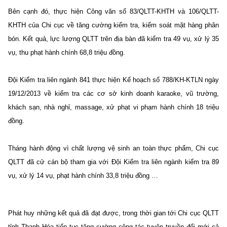
Bên cạnh đó, thực hiện Công văn số 83/QLTT-KHTH và 106/QLTT-
KHTH của Chi cục về tăng cường kiểm tra, kiểm soát mặt hàng phân
bón. Kết quả, lực lượng QLTT trên địa bàn đã kiểm tra 49 vụ, xử lý 35
vụ, thu phạt hành chính 68,8 triệu đồng.
Đội Kiểm tra liên ngành 841 thực hiện Kế hoạch số 788/KH-KTLN ngày
19/12/2013 về kiểm tra các cơ sở kinh doanh karaoke, vũ trường,
khách sạn, nhà nghỉ, massage, xử phạt vi phạm hành chính 18 triệu
đồng.
Tháng hành động vì chất lượng vệ sinh an toàn thực phẩm, Chi cục
QLTT đã cử cán bộ tham gia với Đội Kiểm tra liên ngành kiểm tra 89
vụ, xử lý 14 vụ, phạt hành chính 33,8 triệu đồng …
Phát huy những kết quả đã đạt được, trong thời gian tới Chi cục QLTT
tỉnh Thanh Hóa tiếp tục tăng cường công tác tuyên truyền đổi mới cả