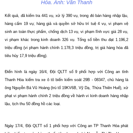
Hóa. Ảnh: Văn Thanh
Kết quả, đã kiểm tra 441 vụ, xử lý 390 vụ, trong đó bán hàng nhập lậu,
hàng cấm 19 vụ; hàng giả và quyền sở hữu trí tuệ 4 vụ, vi phạm vệ
sinh an toàn thực phẩm, chống dịch 13 vụ, vi phạm lĩnh vực giá 28 vụ,
vi phạm khác trong kinh doanh 326 vụ. Tổng số tiền thu đạt 1.196,2
triệu đồng (vi phạm hành chính 1.178,3 triệu đồng, trị giá hàng hóa đã
tiêu hủy 17,9 triệu đồng).
Điển hình là ngày 16/4, Đội QLTT số 9 phối hợp với Công an tỉnh
Thanh Hóa kiểm tra xe ô tô biển kiểm soát 29B - 08347, chủ hàng là
ông Nguyễn Bá Vũ Hoàng (trú tổ 19KV6B, Vỹ Dạ, Thừa Thiên Huế), xử
phạt vi phạm hành chính 2 triệu đồng về hành vi kinh doanh hàng nhập
lậu, tịch thu 50 đồng hồ các loại.
Ngày 17/4, Đội QLTT số 1 phối hợp với Công an TP Thanh Hóa phát