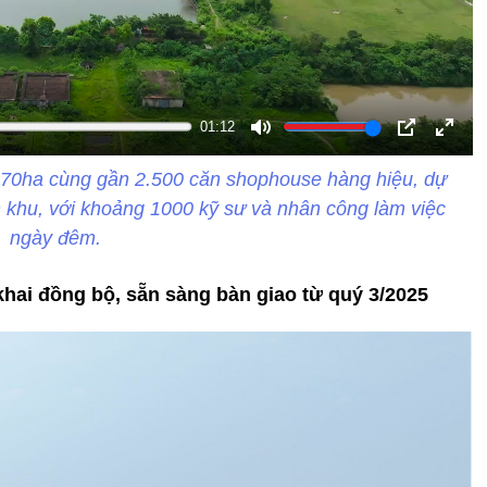
01:12
Tắt
PIP
Toàn
n 70ha cùng gần 2.500 căn shophouse hàng hiệu, dự
tiếng
màn
ân khu, với khoảng 1000 kỹ sư và nhân công làm việc
hình
ngày đêm.
hai đồng bộ, sẵn sàng bàn giao từ quý 3/2025