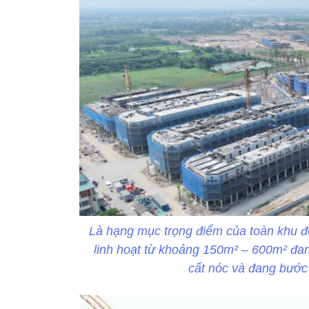
Là hạng mục trọng điểm của toàn khu đô
linh hoạt từ khoảng 150m² – 600m² đan
cất nóc và đang bước 