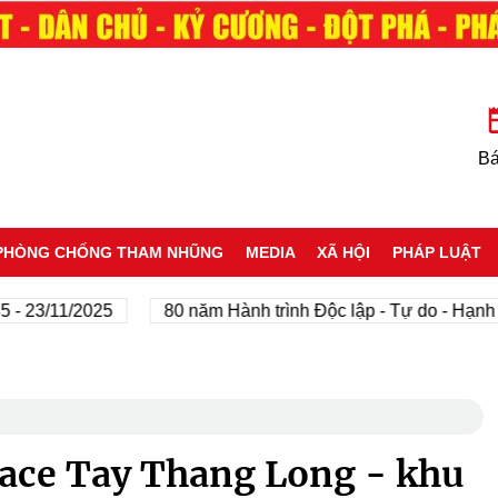
Bá
PHÒNG CHỐNG THAM NHŨNG
MEDIA
XÃ HỘI
PHÁP LUẬT
11/2025
80 năm Hành trình Độc lập - Tự do - Hạnh phúc
lace Tay Thang Long - khu