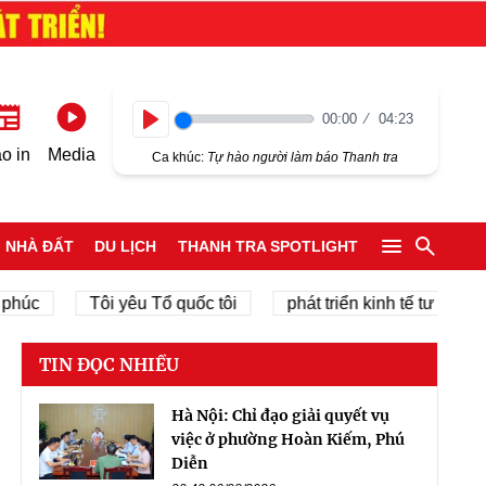
00:00
04:23
Play
o in
Media
Ca khúc:
Tự hào người làm báo Thanh tra
NHÀ ĐẤT
DU LỊCH
THANH TRA SPOTLIGHT
Tôi yêu Tổ quốc tôi
phát triển kinh tế tư nhân
c
TIN ĐỌC NHIỀU
Hà Nội: Chỉ đạo giải quyết vụ
việc ở phường Hoàn Kiếm, Phú
Diễn