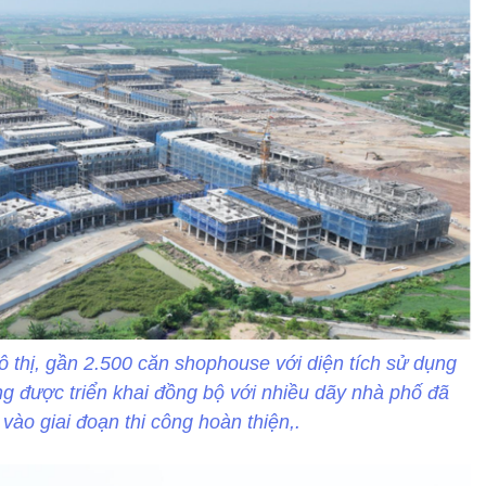
 thị, gần 2.500 căn shophouse với diện tích sử dụng
g được triển khai đồng bộ với nhiều dãy nhà phố đã
vào giai đoạn thi công hoàn thiện,.