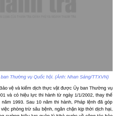
y ban Thường vụ Quốc hội. (Ảnh: Nhan Sáng/TTXVN)
 Bảo vệ và kiểm dịch thực vật được Ủy ban Thường vụ
1 và có hiệu lực thi hành từ ngày 1/1/2002, thay thế
t năm 1993. Sau 10 năm thi hành, Pháp lệnh đã góp
 việc phòng trừ sâu bệnh, ngăn chặn kịp thời dịch hại,
ăng cường hiệu lực quản lý Nhà nước về công tác bảo