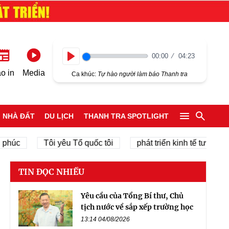
00:00
04:23
Play
o in
Media
Ca khúc:
Tự hào người làm báo Thanh tra
NHÀ ĐẤT
DU LỊCH
THANH TRA SPOTLIGHT
úc
Tôi yêu Tổ quốc tôi
phát triển kinh tế tư nhân
TIN ĐỌC NHIỀU
Yêu cầu của Tổng Bí thư, Chủ
tịch nước về sắp xếp trường học
13:14 04/08/2026