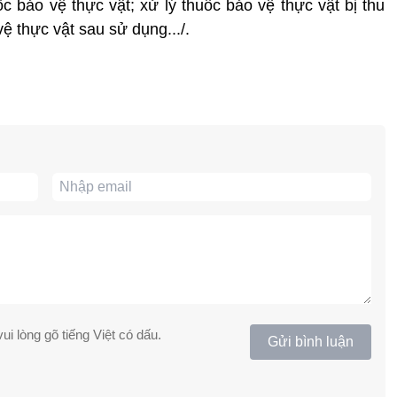
ốc bảo vệ thực vật; xử lý thuốc bảo vệ thực vật bị thu
vệ thực vật sau sử dụng.../.
ui lòng gõ tiếng Việt có dấu.
Gửi bình luận