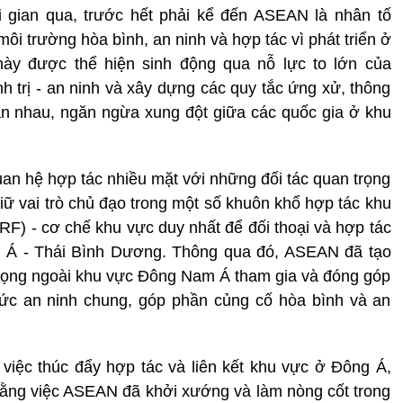
 gian qua, trước hết phải kể đến ASEAN là nhân tố
ôi trường hòa bình, an ninh và hợp tác vì phát triển ở
này được thể hiện sinh động qua nỗ lực to lớn của
 trị - an ninh và xây dựng các quy tắc ứng xử, thông
lẫn nhau, ngăn ngừa xung đột giữa các quốc gia ở khu
n hệ hợp tác nhiều mặt với những đối tác quan trọng
giữ vai trò chủ đạo trong một số khuôn khổ hợp tác khu
F) - cơ chế khu vực duy nhất để đối thoại và hợp tác
âu Á - Thái Bình Dương. Thông qua đó, ASEAN đã tạo
n trọng ngoài khu vực Đông Nam Á tham gia và đóng góp
hức an ninh chung, góp phần củng cố hòa bình và an
việc thúc đẩy hợp tác và liên kết khu vực ở Đông Á,
n bằng việc ASEAN đã khởi xướng và làm nòng cốt trong