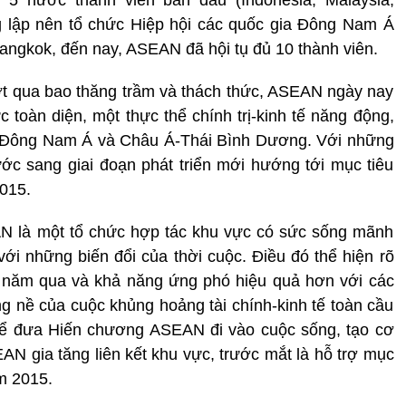
ng lập nên tổ chức Hiệp hội các quốc gia Đông Nam Á
angkok, đến nay, ASEAN đã hội tụ đủ 10 thành viên.
ợt qua bao thăng trầm và thách thức, ASEAN ngày nay
 toàn diện, một thực thể chính trị-kinh tế năng động,
vực Đông Nam Á và Châu Á-Thái Bình Dương. Với những
c sang giai đoạn phát triển mới hướng tới mục tiêu
015.
N là một tổ chức hợp tác khu vực có sức sống mãnh
với những biến đổi của thời cuộc. Điều đó thể hiện rõ
 năm qua và khả năng ứng phó hiệu quả hơn với các
ng nề của cuộc khủng hoảng tài chính-kinh tế toàn cầu
 để đưa Hiến chương ASEAN đi vào cuộc sống, tạo cơ
AN gia tăng liên kết khu vực, trước mắt là hỗ trợ mục
m 2015.