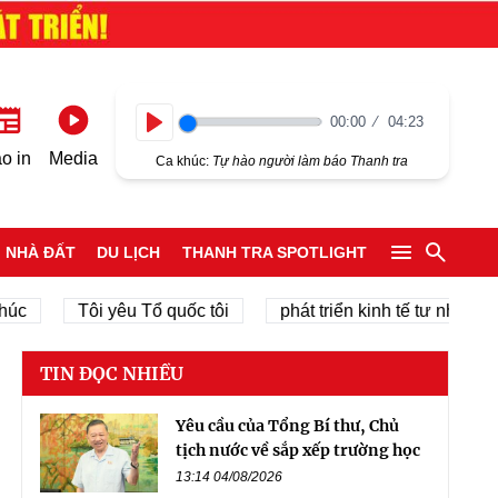
00:00
04:23
Play
o in
Media
Ca khúc:
Tự hào người làm báo Thanh tra
NHÀ ĐẤT
DU LỊCH
THANH TRA SPOTLIGHT
Tôi yêu Tổ quốc tôi
phát triển kinh tế tư nhân
TIN ĐỌC NHIỀU
Yêu cầu của Tổng Bí thư, Chủ
tịch nước về sắp xếp trường học
13:14 04/08/2026