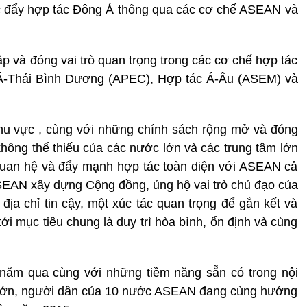
c đẩy hợp tác Đông Á thông qua các cơ chế ASEAN và
p và đóng vai trò quan trọng trong các cơ chế hợp tác
 Á-Thái Bình Dương (APEC), Hợp tác Á-Âu (ASEM) và
ở khu vực , cùng với những chính sách rộng mở và đóng
không thể thiếu của các nước lớn và các trung tâm lớn
ng quan hệ và đẩy mạnh hợp tác toàn diện với ASEAN cả
EAN xây dựng Cộng đồng, ủng hộ vai trò chủ đạo của
ịa chỉ tin cậy, một xúc tác quan trọng để gắn kết và
ới mục tiêu chung là duy trì hòa bình, ổn định và cùng
năm qua cùng với những tiềm năng sẵn có trong nội
m lớn, người dân của 10 nước ASEAN đang cùng hướng