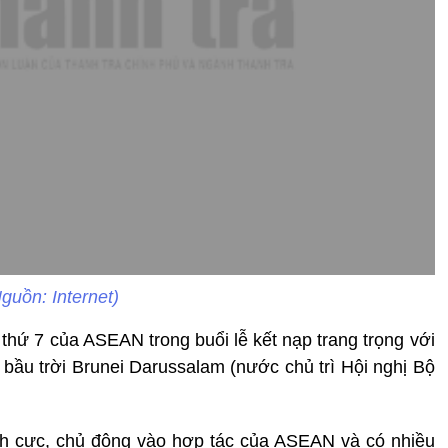
guồn: Internet)
 thứ 7 của ASEAN trong buổi lễ kết nạp trang trọng với
 bầu trời Brunei Darussalam (nước chủ trì Hội nghị Bộ
ch cực, chủ động vào hợp tác của ASEAN và có nhiều