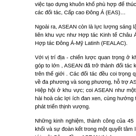
việc tạo dựng khuôn khổ phù hợp để thú
các đối tác, Cấp cao Đông Á (EAS)…
Ngoài ra, ASEAN còn là lực lượng sáng lậ
liên khu vực như Hợp tác Kinh tế Châu
Hợp tác Đông Á-Mỹ Latinh (FEALAC).
Với vị trí địa - chiến lược quan trọng 
góp to lớn , ASEAN đã trở thành đối tác 
trên thế giới . Các đối tác đều coi trọ
về đa phương và song phương, hỗ trợ AS
Hiệp hội ở khu vực; coi ASEAN như một đ
hài hoà các lợi ích đan xen, cùng hướng t
phát triển thịnh vượng.
Những kinh nghiệm, thành công của 45 
khối và sự đoàn kết trong một quyết tâ