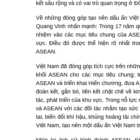
kết sâu rộng và có vai trò quan trọng ở
Về những đóng góp tạo nên dấu ấn Việ
Quang Vinh nhấn mạnh: Trong 17 năm qua
nhiệm vào các mục tiêu chung của ASEAN
vực. Điều đó được thể hiện rõ nhất tro
ASEAN.
Việt Nam đã đóng góp tích cực trên những
khối ASEAN cho các mục tiêu chung; t
ASEAN và triển khai Hiến chương, đưa
đoàn kết, gắn bó, liên kết chặt chẽ về k
tác, phát triển của khu vực. Trong nỗ lự
và ASEAN với các đối tác nhằm tạo sức 
tai, biến đổi khí hậu, khủng hoảng tài c
Việt Nam, tạo nên một dấu ấn Việt Nam 
Nhìn lại lịch sử hình thành ASEAN, t