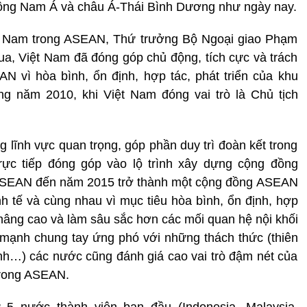
 Đông Nam Á và châu Á-Thái Bình Dương như ngày nay.
t Nam trong ASEAN, Thứ trưởng Bộ Ngoại giao Phạm
, Việt Nam đã đóng góp chủ động, tích cực và trách
 vì hòa bình, ổn định, hợp tác, phát triển của khu
ng năm 2010, khi Việt Nam đóng vai trò là Chủ tịch
 lĩnh vực quan trọng, góp phần duy trì đoàn kết trong
rực tiếp đóng góp vào lộ trình xây dựng cộng đồng
 ASEAN đến năm 2015 trở thành một cộng đồng ASEAN
inh tế và cùng nhau vì mục tiêu hòa bình, ổn định, hợp
c nâng cao và làm sâu sắc hơn các mối quan hệ nội khối
mạnh chung tay ứng phó với những thách thức (thiên
hính…) các nước cũng đánh giá cao vai trò đậm nét của
trong ASEAN.
ừ 5 nước thành viên ban đầu (Indonesia, Malaysia,