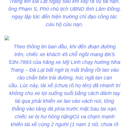
Trang lên Đà Lạt.Ngay sau khi xảy ra vụ tai nạn,
ông Phạm S, Phó chủ tịch UBND tỉnh Lâm Đồng,
ngay lập tức đến hiện trường chỉ đạo công tác
cứu hộ cứu nạn.
Theo thông tin ban đầu, khi đến đoạn đường
trên, chiếc xe khách 45 chỗ ngồi mang BKS
53N-7893 của hãng xe Mỹ Linh chạy hướng Nha
Trang – Đà Lạt bất ngờ bị mất thắng rồi lao vào
rào chắn bên trái đường, húc ngã lan can
cầu. Lúc này, tài xế (chưa rõ họ tên) đã nhanh trí
không cho xe lọt xuống suối bằng cách đánh tay
lái qua phải khiến xe lao vào vách núi, tông
thẳng vào tảng đá phía trước mặt.Sau tai nạn,
chiếc xe bị hư hỏng nặngCú va chạm mạnh
khiến tài xế cùng 2 người (1 nam 1 nữ, chưa rõ