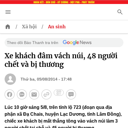
/
/
Xã hội
An sinh
Theo dõi Báo Thanh tra trên
Xe khách đâm vách núi, 48 người
chết và bị thương
Thứ ba, 05/08/2014 - 17:48
Lúc 10 giờ sáng 5/8, trên tỉnh lộ 723 (đoạn qua địa
phận xã Đạ Chais, huyện Lạc Dương, tỉnh Lâm Đồng),
chiếc xe khách bị mất thắng tông vào vách núi làm 3
người chết tại chỗ và 45 người bị thương.