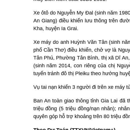
Xe ôtô do Nguyễn My Đal (sinh năm 1980,
An Giang) điều khiển lưu thông trên đườn
Kha, huyện Ia Grai.
Xe máy do anh Huỳnh Văn Tân (sinh năm 
phố Cần Thơ) điều khiển, chở vợ là Nguy
Tân Phú, Phường Tân Bình, thị xã Dĩ An,
(sinh năm 2014, con riêng của chị Ngu
tuyến tránh đô thị Pleiku theo hướng huy
Vụ tai nạn khiến 3 người đi trên xe máy tử
Ban An toàn giao thông tỉnh Gia Lai đã t
triệu đồng (5 triệu đồng/nạn nhân); nhâ
quyên góp hỗ trợ khoảng trên 80 triệu đồn
Theo Dư Toán (TTXVN/Vietnam+)