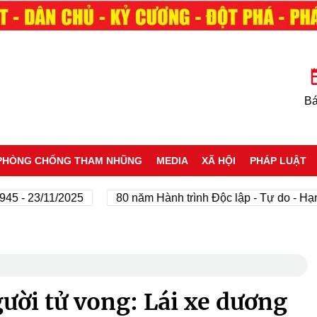
Bá
PHÒNG CHỐNG THAM NHŨNG
MEDIA
XÃ HỘI
PHÁP LUẬT
23/11/2025
80 năm Hành trình Độc lập - Tự do - Hạnh phú
gười tử vong: Lái xe dương