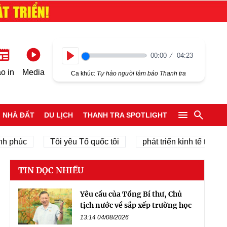
00:00
04:23
Play
o in
Media
Ca khúc:
Tự hào người làm báo Thanh tra
NHÀ ĐẤT
DU LỊCH
THANH TRA SPOTLIGHT
c
Tôi yêu Tổ quốc tôi
phát triển kinh tế tư nhân
TIN ĐỌC NHIỀU
Yêu cầu của Tổng Bí thư, Chủ
tịch nước về sắp xếp trường học
13:14 04/08/2026