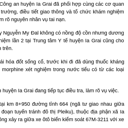
 Công an huyện Ia Grai đã phối hợp cùng các cơ quan
 trường, điều tiết giao thông và tổ chức khám nghiệm
làm rõ nguyên nhân vụ tai nạn.
ấy Nguyễn My Đal không có nồng độ cồn nhưng dương
ghiệm lần 2 tại Trung tâm Y tế huyện Ia Grai cũng cho
 trên.
ái hóa đốt sống cổ, trước khi đi đã dùng thuốc kháng
morphine xét nghiệm trong nước tiểu có từ các loại
huyện Ia Grai đang tiếp tục điều tra, làm rõ vụ việc.
tại km 8+950 đường tỉnh 664 (ngã tư giao nhau giữa
oạn tuyến tránh đô thị Pleiku), thuộc địa phận xã Ia
hông xảy ra giữa xe ôtô biển kiểm soát 67M-3211 với xe