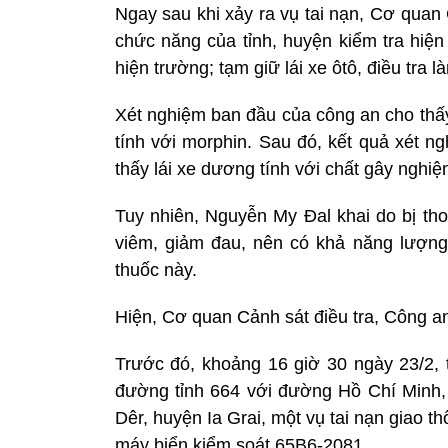
Ngay sau khi xảy ra vụ tai nạn, Cơ quan
chức năng của tỉnh, huyện kiểm tra hiện
hiện trường; tạm giữ lái xe ôtô, điều tra 
Xét nghiệm ban đầu của công an cho th
tính với morphin. Sau đó, kết quả xét n
thấy lái xe dương tính với chất gây nghiện
Tuy nhiên, Nguyễn My Đal khai do bị tho
viêm, giảm đau, nên có khả năng lượng 
thuốc này.
Hiện, Cơ quan Cảnh sát điều tra, Công an 
Trước đó, khoảng 16 giờ 30 ngày 23/2, 
đường tỉnh 664 với đường Hồ Chí Minh, đ
Dêr, huyện Ia Grai, một vụ tai nạn giao t
máy biển kiểm soát 65B6-2081.