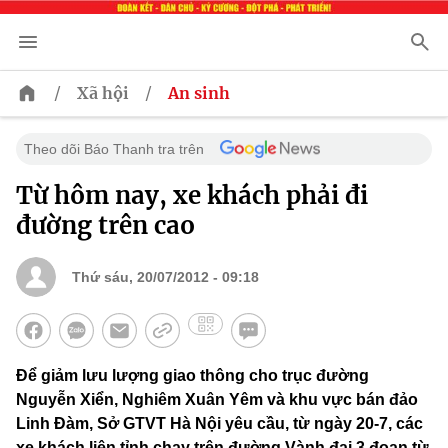
/
/
Xã hội
An sinh
Theo dõi Báo Thanh tra trên
Từ hôm nay, xe khách phải đi
đường trên cao
Thứ sáu, 20/07/2012 - 09:18
Để giảm lưu lượng giao thông cho trục đường
Nguyễn Xiển, Nghiêm Xuân Yêm và khu vực bán đảo
Linh Đàm, Sở GTVT Hà Nội yêu cầu, từ ngày 20-7, các
xe khách liên tỉnh chạy trên đường Vành đai 3 đoạn từ