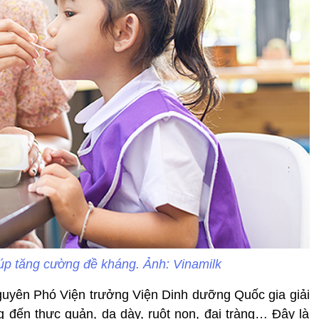
úp tăng cường đề kháng. Ảnh: Vinamilk
guyên Phó Viện trưởng Viện Dinh dưỡng Quốc gia giải
 đến thực quản, dạ dày, ruột non, đại tràng… Đây là