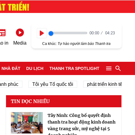
00:00
04:23
Play
o in
Media
Ca khúc:
Tự hào người làm báo Thanh tra
NHÀ ĐẤT
DU LỊCH
THANH TRA SPOTLIGHT
úc
Tôi yêu Tổ quốc tôi
phát triển kinh tế tư nhân
TIN ĐỌC NHIỀU
Tây Ninh: Công bố quyết định
thanh tra hoạt động kinh doanh
vàng trang sức, mỹ nghệ tại 5