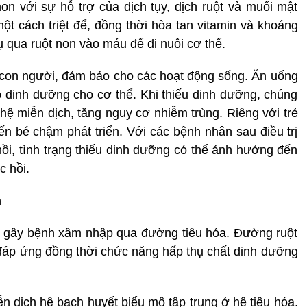
non với sự hỗ trợ của dịch tụy, dịch ruột và muối mật
một cách triệt để, đồng thời hòa tan vitamin và khoáng
 qua ruột non vào máu để đi nuôi cơ thể.
 con người, đảm bảo cho các hoạt động sống. Ăn uống
p dinh dưỡng cho cơ thể. Khi thiếu dinh dưỡng, chúng
hệ miễn dịch, tăng nguy cơ nhiễm trùng. Riêng với trẻ
ến bé chậm phát triển. Với các bệnh nhân sau điều trị
hồi, tình trạng thiếu dinh dưỡng có thể ảnh hưởng đến
c hồi.
h
ân gây bệnh xâm nhập qua đường tiêu hóa. Đường ruột
đáp ứng đồng thời chức năng hấp thụ chất dinh dưỡng
 dịch hệ bạch huyết biểu mô tập trung ở hệ tiêu hóa.