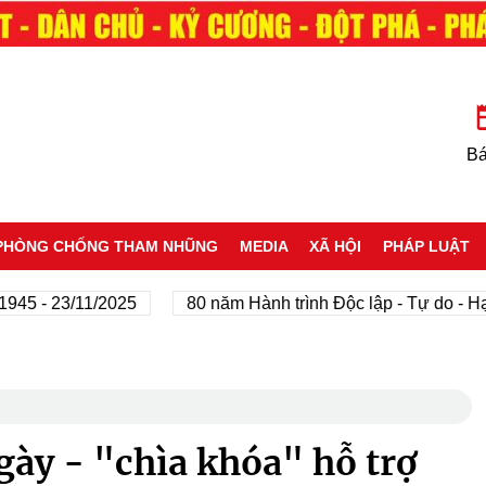
Bá
PHÒNG CHỐNG THAM NHŨNG
MEDIA
XÃ HỘI
PHÁP LUẬT
 23/11/2025
80 năm Hành trình Độc lập - Tự do - Hạnh ph
ày - "chìa khóa" hỗ trợ