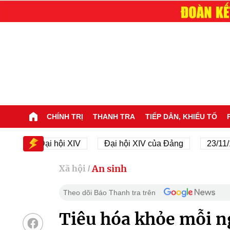
CHÍNH TRỊ
THANH TRA
TIẾP DÂN, KHIẾU TỐ
Đại hội XIV
Đại hội XIV của Đảng
23/11/1945 -
An sinh
Xã hội
/
Theo dõi Báo Thanh tra trên
Tiêu hóa khỏe mỗi ng