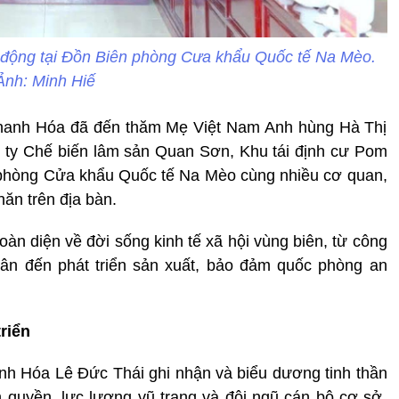
t động tại Đồn Biên phòng Cưa khẩu Quốc tế Na Mèo.
Ảnh: Minh Hiế
 Thanh Hóa đã đến thăm Mẹ Việt Nam Anh hùng Hà Thị
 ty Chế biến lâm sản Quan Sơn, Khu tái định cư Pom
 phòng Cửa khẩu Quốc tế Na Mèo cùng nhiều cơ quan,
hăn trên địa bàn.
àn diện về đời sống kinh tế xã hội vùng biên, từ công
ân đến phát triển sản xuất, bảo đảm quốc phòng an
riển
anh Hóa Lê Đức Thái ghi nhận và biểu dương tinh thần
h quyền, lực lượng vũ trang và đội ngũ cán bộ cơ sở.