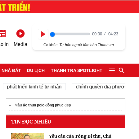
00:00
04:23
Play
o in
Media
Ca khúc:
Tự hào người làm báo Thanh tra
NHÀ ĐẤT
DU LỊCH
THANH TRA SPOTLIGHT
t triển kinh tế tư nhân
chính quyền địa phương 2 cấp
Mẫu
áo thun polo đồng phục
đẹp
TIN ĐỌC NHIỀU
Yêu cầu của Tổng Bí thư, Chủ