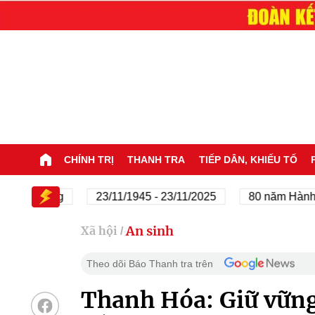
CHÍNH TRỊ
THANH TRA
TIẾP DÂN, KHIẾU TỐ
a Đảng
23/11/1945 - 23/11/2025
80 năm Hành trình 
An sinh
Xã hội
/
Theo dõi Báo Thanh tra trên
Thanh Hóa: Giữ vững 