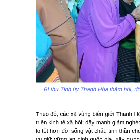
Bí thư Tỉnh ủy Thanh Hóa thăm hỏi, đ
Theo đó, các xã vùng biên giới Thanh Hó
triển kinh tế xã hội; đẩy mạnh giảm ngh
lo tốt hơn đời sống vật chất, tinh thần c
vụ giữ vững an ninh quốc gia, xây dựng