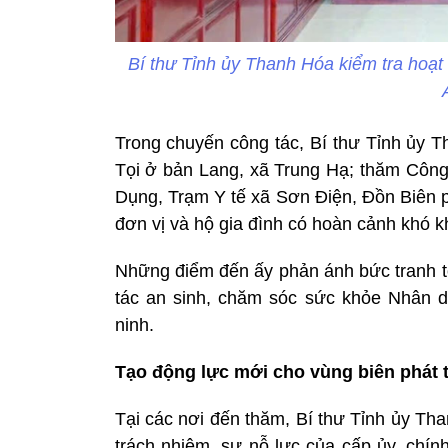
Bí thư Tỉnh ủy Thanh Hóa kiểm tra hoạ
Trong chuyến công tác, Bí thư Tỉnh ủy
Tọi ở bản Lang, xã Trung Hạ; thăm Công
Dụng, Trạm Y tế xã Sơn Điện, Đồn Biên
đơn vị và hộ gia đình có hoàn cảnh khó k
Những điểm đến ấy phản ánh bức tranh to
tác an sinh, chăm sóc sức khỏe Nhân d
ninh.
Tạo động lực mới cho vùng biên phát t
Tại các nơi đến thăm, Bí thư Tỉnh ủy Th
trách nhiệm, sự nỗ lực của cấp ủy, chín