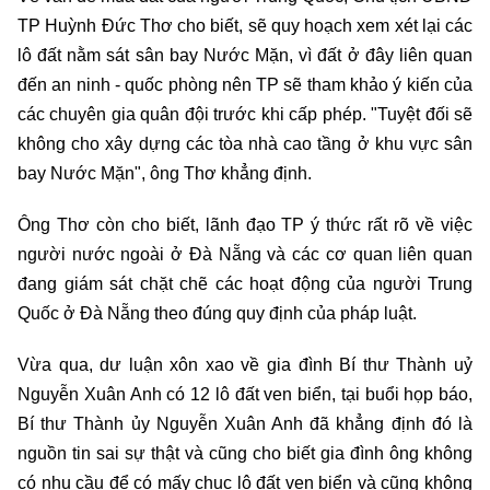
TP Huỳnh Đức Thơ cho biết, sẽ quy hoạch xem xét lại các
lô đất nằm sát sân bay Nước Mặn, vì đất ở đây liên quan
đến an ninh - quốc phòng nên TP sẽ tham khảo ý kiến của
các chuyên gia quân đội trước khi cấp phép. "Tuyệt đối sẽ
không cho xây dựng các tòa nhà cao tầng ở khu vực sân
bay Nước Mặn", ông Thơ khẳng định.
Ông Thơ còn cho biết, lãnh đạo TP ý thức rất rõ về việc
người nước ngoài ở Đà Nẵng và các cơ quan liên quan
đang giám sát chặt chẽ các hoạt động của người Trung
Quốc ở Đà Nẵng theo đúng quy định của pháp luật.
Vừa qua, dư luận xôn xao về gia đình Bí thư Thành uỷ
Nguyễn Xuân Anh có 12 lô đất ven biển, tại buổi họp báo,
Bí thư Thành ủy Nguyễn Xuân Anh đã khẳng định đó là
nguồn tin sai sự thật và cũng cho biết gia đình ông không
có nhu cầu để có mấy chục lô đất ven biển và cũng không