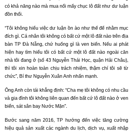
có khả năng nào mà mua nổi mấy chục lô đất như dư luận
đồn thổi.
“Tôi không hiểu việc dư luận ồn ào như thế để nhằm mục
đích gì. Cá nhân tôi không có bất cứ một lô đất nào trên địa
bàn TP Đà Nẵng, chứ huống gì là ven biển. Nếu ai phát
hiện hay tìm hiểu tôi có bất cứ một lô đất nào ngoài căn
nhà tôi đang ở (số 43 Nguyễn Thái Học, quận Hải Châu),
thì tôi xin hoàn toàn chịu trách nhiệm, thậm chí tôi sẽ từ
chức”, Bí thư Nguyễn Xuân Anh nhấn mạnh.
Ông Anh còn tái khẳng định: “Cha mẹ tôi không có nhu cầu
và gia đình tôi không liên quan đến bất cứ lô đất nào ở ven
biển, sát sân bay Nước Mặn”.
Bước sang năm 2016, TP hướng đến việc tăng cường
hiệu quả sản xuất các ngành du lịch, dịch vụ, xuất nhập