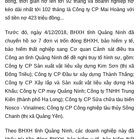
đồng, thời gian nợ lên tới 92 tháng và doanh nghiệp nợ
kéo dài nhất tới 102 tháng là Công ty CP Mai Hoàng với
số tiền nợ 423 triệu đồng...
Trước đó, ngày 4/12/2018, BHXH tỉnh Quảng Ninh đã
chuyển hồ sơ 7 đơn vị trốn đóng BHXH, bảo hiểm y tế,
bảo hiểm thất nghiệp sang Cơ quan Cảnh sát điều tra
Công an tỉnh Quảng Ninh để đề nghị truy tố hình sự, gồm:
Công ty CP Sản xuất vật liệu xây dựng Kim Sơn (thị xã
Đông Triều); Công ty CP Đầu tư xây dựng Thành Thắng;
Công ty CP Xây lắp và Sản xuất vật liệu xây dựng Hà
Khẩu; Công ty CP may Quảng Ninh; Công ty TNHH Trung
Kiên (thành phố Hạ Long); Công ty CP Sửa chữa tàu biển
Nosco - Vinalines; Công ty CP Công nghiệp tàu thủy Sông
Chanh (thị xã Quảng Yên).
Theo BHXH tỉnh Quảng Ninh, các doanh nghiệp này đã