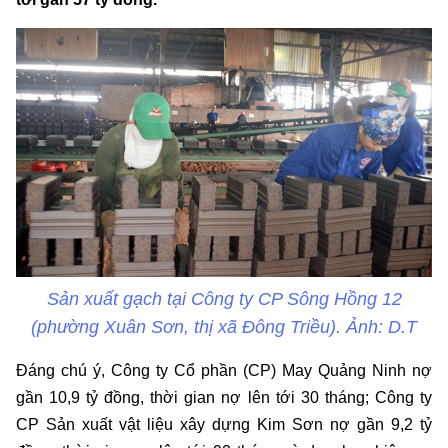
Sản xuất gạch tại Công ty CP Sông Hồng 12
(phường Xuân Sơn, thị xã Đông Triều). Ảnh: D.T
Đáng chú ý, Công ty Cổ phần (CP) May Quảng Ninh nợ
gần 10,9 tỷ đồng, thời gian nợ lên tới 30 tháng; Công ty
CP Sản xuất vật liệu xây dựng Kim Sơn nợ gần 9,2 tỷ