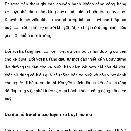
Phương tiện tham gia vận chuyển hành khách công cộng bằng
xe buýt phải đảm bảo đúng quy chuẩn, tiêu chuẩn theo quy định.
Khuyến khích việc đầu tư các phương tiện xe buýt sàn thấp, xe
buýt có thiết bị hỗ trợ người khuyết tật, xe buýt sử dụng nhiên liệu
giảm ô nhiễm môi trường.
Đối với hạ tầng hiện có, xem xét ưu tiên bố trí làn đường ưu tiên
cho xe buýt. Đối với hạ tầng đầu tư mới cần thiết kế và xây dựng
làn đường ưu tiên cho xe buýt, bảo đảm kết hợp hài hòa để khai
thác sử dụng có hiệu quả hệ thống bến xe buýt và cầu vượt dành
cho người đi bộ trong đô thị. Khuyến khích đầu tư kết cấu hạ tầng
để đáp ứng việc phát triển vận tải hành khách công cộng bằng xe
buýt.
Ưu đãi hỗ trợ cho các tuyến xe buýt mở mới
Các địa phương chưa tổ chức loại hình xe buýt công cộng, UBND