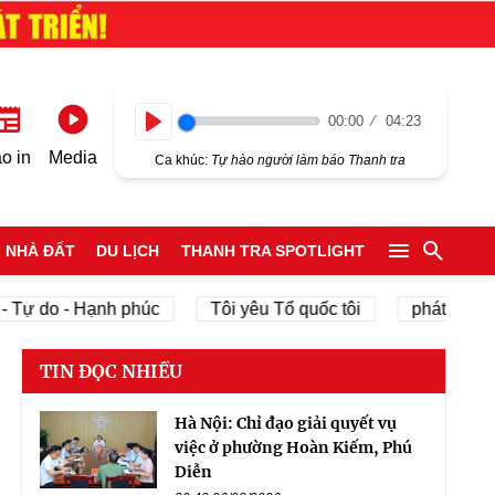
00:00
04:23
Play
o in
Media
Ca khúc:
Tự hào người làm báo Thanh tra
NHÀ ĐẤT
DU LỊCH
THANH TRA SPOTLIGHT
do - Hạnh phúc
Tôi yêu Tổ quốc tôi
phát triển kinh t
TIN ĐỌC NHIỀU
Hà Nội: Chỉ đạo giải quyết vụ
việc ở phường Hoàn Kiếm, Phú
Diễn