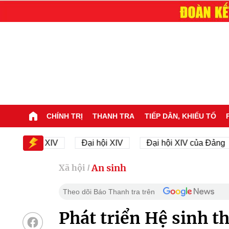
CHÍNH TRỊ
THANH TRA
TIẾP DÂN, KHIẾU TỐ
i hội XIV
Đại hội XIV
Đại hội XIV của Đảng
An sinh
Xã hội
/
Theo dõi Báo Thanh tra trên
Phát triển Hệ sinh t