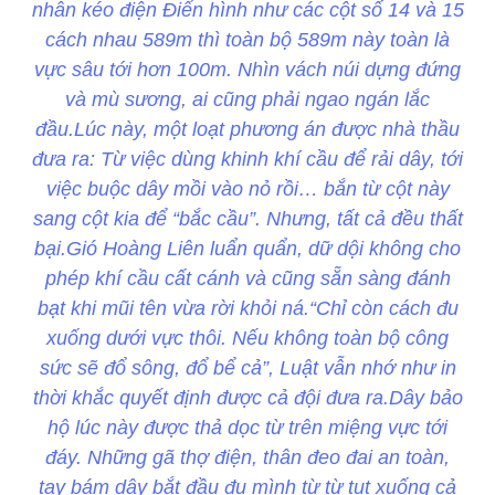
nhân kéo điện Điển hình như các cột số 14 và 15
cách nhau 589m thì toàn bộ 589m này toàn là
vực sâu tới hơn 100m. Nhìn vách núi dựng đứng
và mù sương, ai cũng phải ngao ngán lắc
đầu.Lúc này, một loạt phương án được nhà thầu
đưa ra: Từ việc dùng khinh khí cầu để rải dây, tới
việc buộc dây mồi vào nỏ rồi… bắn từ cột này
sang cột kia để “bắc cầu”. Nhưng, tất cả đều thất
bại.Gió Hoàng Liên luẩn quẩn, dữ dội không cho
phép khí cầu cất cánh và cũng sẵn sàng đánh
bạt khi mũi tên vừa rời khỏi ná.“Chỉ còn cách đu
xuống dưới vực thôi. Nếu không toàn bộ công
sức sẽ đổ sông, đổ bể cả”, Luật vẫn nhớ như in
thời khắc quyết định được cả đội đưa ra.Dây bảo
hộ lúc này được thả dọc từ trên miệng vực tới
đáy. Những gã thợ điện, thân đeo đai an toàn,
tay bám dây bắt đầu đu mình từ từ tụt xuống cả