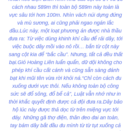
cách nhau 589m thì toàn bộ 589m này toàn là
vực sâu tới hơn 100m. Nhìn vách núi dựng đứng
và mù sương, ai cũng phải ngao ngán lắc
đầu.Lúc này, một loạt phương án được nhà thầu
đưa ra: Từ việc dùng khinh khí cầu để rải dây, tới
việc buộc dây mồi vào nỏ rồi… bắn từ cột này
sang cột kia để “bắc cầu”. Nhưng, tất cả đều thất
bại.Gió Hoàng Liên luẩn quẩn, dữ dội không cho
phép khí cầu cất cánh và cũng sẵn sàng đánh
bạt khi mũi tên vừa rời khỏi ná.“Chỉ còn cách đu
xuống dưới vực thôi. Nếu không toàn bộ công
sức sẽ đổ sông, đổ bể cả”, Luật vẫn nhớ như in
thời khắc quyết định được cả đội đưa ra.Dây bảo
hộ lúc này được thả dọc từ trên miệng vực tới
đáy. Những gã thợ điện, thân đeo đai an toàn,
tay bám dây bắt đầu đu mình từ từ tụt xuống cả