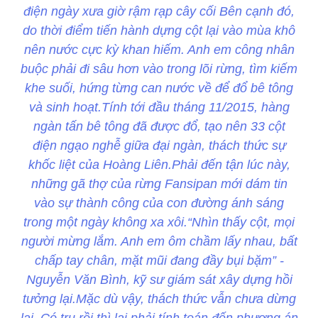
điện ngày xưa giờ rậm rạp cây cối Bên cạnh đó,
do thời điểm tiến hành dựng cột lại vào mùa khô
nên nước cực kỳ khan hiếm. Anh em công nhân
buộc phải đi sâu hơn vào trong lõi rừng, tìm kiếm
khe suối, hứng từng can nước về để đổ bê tông
và sinh hoạt.Tính tới đầu tháng 11/2015, hàng
ngàn tấn bê tông đã được đổ, tạo nên 33 cột
điện ngạo nghễ giữa đại ngàn, thách thức sự
khốc liệt của Hoàng Liên.Phải đến tận lúc này,
những gã thợ của rừng Fansipan mới dám tin
vào sự thành công của con đường ánh sáng
trong một ngày không xa xôi.“Nhìn thấy cột, mọi
người mừng lắm. Anh em ôm chầm lấy nhau, bất
chấp tay chân, mặt mũi đang đầy bụi bặm” -
Nguyễn Văn Bình, kỹ sư giám sát xây dựng hồi
tưởng lại.Mặc dù vậy, thách thức vẫn chưa dừng