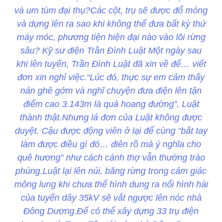
và um tùm đại thụ?Các cột, trụ sẽ được đổ móng
và dựng lên ra sao khi không thể đưa bất kỳ thứ
máy móc, phương tiện hiện đại nào vào lõi rừng
sâu? Kỹ sư điện Trần Đình Luật Một ngày sau
khi lên tuyến, Trần Đình Luật đã xin về để… viết
đơn xin nghỉ việc.“Lúc đó, thực sự em cảm thấy
nản ghê gớm và nghĩ chuyện đưa điện lên tận
điểm cao 3.143m là quá hoang đường”, Luật
thành thật.Nhưng lá đơn của Luật không được
duyệt. Cậu được động viên ở lại để cùng “bắt tay
làm được điều gì đó… điên rồ mà ý nghĩa cho
quê hương” như cách cánh thợ vẫn thường trào
phúng.Luật lại lên núi, băng rừng trong cảm giác
mông lung khi chưa thể hình dung ra nổi hình hài
của tuyến dây 35kV sẽ vắt ngược lên nóc nhà
Đông Dương.Để có thể xây dựng 33 trụ điện