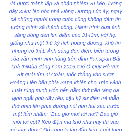
đã được thành lập và nhận nhiệm vụ kéo đường
dây 35kV lên nóc nhà Đông Dương.Lúc ấy, ngay
cả những người trong cuộc cũng không dám tin
tưởng mình sẽ thành công. Hành trình đưa ánh
sáng bóng đèn lên điểm cao 3143m, với họ,
giống như một thứ kỳ tích hoang đường, khó tin
nhưng có thật. Ánh sáng đèn điện, biểu tượng
của văn minh vĩnh hằng trên đỉnh Fansipan Bất
khả thiMùa đông năm 2015.Gió Ô Quy Hồ vun
vút quật từ Lai Châu, thốc thẳng vào sườn
Hoàng Liên bên phía Sapa khiến cho Trần Đình
Luật rùng mình.Hổn hển nằm thở trên tảng đá
lạnh ngắt phủ đầy rêu, cậu kỹ sư điện trẻ thẫn
thờ nhìn lên phía đường núi hun hút sâu trước
mặt lẩm nhẩm: “Bao giờ mới tới nơi? Bao giờ
mới tới cột? Kéo điện mà khổ như này thì sao
mà làm được”.Đó cũng là lần đầu tiên, Luật theo