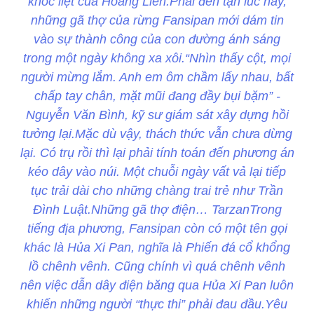
khốc liệt của Hoàng Liên.Phải đến tận lúc này,
những gã thợ của rừng Fansipan mới dám tin
vào sự thành công của con đường ánh sáng
trong một ngày không xa xôi.“Nhìn thấy cột, mọi
người mừng lắm. Anh em ôm chầm lấy nhau, bất
chấp tay chân, mặt mũi đang đầy bụi bặm” -
Nguyễn Văn Bình, kỹ sư giám sát xây dựng hồi
tưởng lại.Mặc dù vậy, thách thức vẫn chưa dừng
lại. Có trụ rồi thì lại phải tính toán đến phương án
kéo dây vào núi. Một chuỗi ngày vất vả lại tiếp
tục trải dài cho những chàng trai trẻ như Trần
Đình Luật.Những gã thợ điện… TarzanTrong
tiếng địa phương, Fansipan còn có một tên gọi
khác là Hủa Xi Pan, nghĩa là Phiến đá cổ khổng
lồ chênh vênh. Cũng chính vì quá chênh vênh
nên việc dẫn dây điện băng qua Hủa Xi Pan luôn
khiến những người “thực thi” phải đau đầu.Yêu