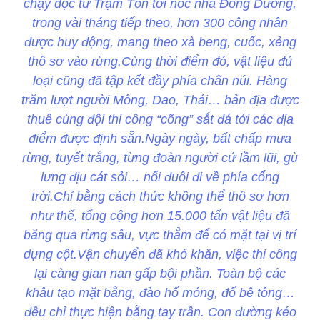
chạy dọc từ Trạm Tôn tới nóc nhà Đông Dương,
trong vài tháng tiếp theo, hơn 300 công nhân
được huy động, mang theo xà beng, cuốc, xẻng
thô sơ vào rừng.Cùng thời điểm đó, vật liệu đủ
loại cũng đã tập kết đầy phía chân núi. Hàng
trăm lượt người Mông, Dao, Thái… bản địa được
thuê cùng đội thi công “cõng” sắt đá tới các địa
điểm được định sẵn.Ngày ngày, bất chấp mưa
rừng, tuyết trắng, từng đoàn người cứ lầm lũi, gù
lưng địu cát sỏi… nối đuôi đi về phía cổng
trời.Chỉ bằng cách thức không thể thô sơ hơn
như thế, tổng cộng hơn 15.000 tấn vật liệu đã
băng qua rừng sâu, vực thẳm để có mặt tại vị trí
dựng cột.Vận chuyển đã khó khăn, việc thi công
lại càng gian nan gấp bội phần. Toàn bộ các
khâu tạo mặt bằng, đào hố móng, đổ bê tông…
đều chỉ thực hiện bằng tay trần. Con đường kéo