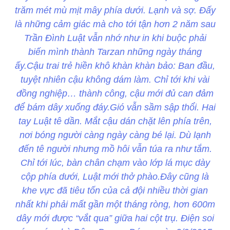
trăm mét mù mịt mây phía dưới. Lạnh và sợ. Đấy
là những cảm giác mà cho tới tận hơn 2 năm sau
Trần Đình Luật vẫn nhớ như in khi buộc phải
biến mình thành Tarzan những ngày tháng
ấy.Cậu trai trẻ hiền khô khàn khàn bảo: Ban đầu,
tuyệt nhiên cậu không dám làm. Chỉ tới khi vài
đồng nghiệp… thành công, cậu mới đủ can đảm
để bám dây xuống đáy.Gió vẫn sầm sập thổi. Hai
tay Luật tê dần. Mắt cậu dán chặt lên phía trên,
nơi bóng người càng ngày càng bé lại. Dù lạnh
đến tê người nhưng mồ hôi vẫn túa ra như tắm.
Chỉ tới lúc, bàn chân chạm vào lớp lá mục dày
cộp phía dưới, Luật mới thở phào.Đây cũng là
khe vực đã tiêu tốn của cả đội nhiều thời gian
nhất khi phải mất gần một tháng ròng, hơn 600m
dây mới được “vắt qua” giữa hai cột trụ. Điện soi