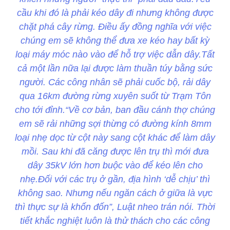
cầu khi đó là phải kéo dây đi nhưng không được
chặt phá cây rừng. Điều ấy đồng nghĩa với việc
chúng em sẽ không thể đưa xe kéo hay bất kỳ
loại máy móc nào vào để hỗ trợ việc dẫn dây.Tất
cả một lần nữa lại được làm thuần túy bằng sức
người. Các công nhân sẽ phải cuốc bộ, rải dây
qua 16km đường rừng xuyên suốt từ Trạm Tôn
cho tới đỉnh.“Về cơ bản, ban đầu cánh thợ chúng
em sẽ rải những sợi thừng có đường kính 8mm
loại nhẹ dọc từ cột này sang cột khác để làm dây
mồi. Sau khi đã căng được lên trụ thì mới đưa
dây 35kV lớn hơn buộc vào để kéo lên cho
nhẹ.Đối với các trụ ở gần, địa hình ‘dễ chịu’ thì
không sao. Nhưng nếu ngăn cách ở giữa là vực
thì thực sự là khốn đốn”, Luật nheo trán nói. Thời
tiết khắc nghiệt luôn là thử thách cho các công