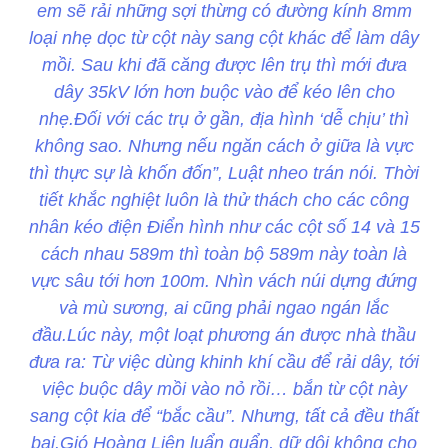
em sẽ rải những sợi thừng có đường kính 8mm
loại nhẹ dọc từ cột này sang cột khác để làm dây
mồi. Sau khi đã căng được lên trụ thì mới đưa
dây 35kV lớn hơn buộc vào để kéo lên cho
nhẹ.Đối với các trụ ở gần, địa hình ‘dễ chịu’ thì
không sao. Nhưng nếu ngăn cách ở giữa là vực
thì thực sự là khốn đốn”, Luật nheo trán nói. Thời
tiết khắc nghiệt luôn là thử thách cho các công
nhân kéo điện Điển hình như các cột số 14 và 15
cách nhau 589m thì toàn bộ 589m này toàn là
vực sâu tới hơn 100m. Nhìn vách núi dựng đứng
và mù sương, ai cũng phải ngao ngán lắc
đầu.Lúc này, một loạt phương án được nhà thầu
đưa ra: Từ việc dùng khinh khí cầu để rải dây, tới
việc buộc dây mồi vào nỏ rồi… bắn từ cột này
sang cột kia để “bắc cầu”. Nhưng, tất cả đều thất
bại.Gió Hoàng Liên luẩn quẩn, dữ dội không cho