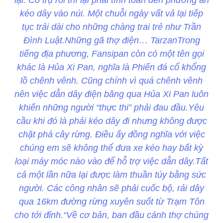
lại. Có trụ rồi thì lại phải tính toán đến phương án
kéo dây vào núi. Một chuỗi ngày vất vả lại tiếp
tục trải dài cho những chàng trai trẻ như Trần
Đình Luật.Những gã thợ điện… TarzanTrong
tiếng địa phương, Fansipan còn có một tên gọi
khác là Hủa Xi Pan, nghĩa là Phiến đá cổ khổng
lồ chênh vênh. Cũng chính vì quá chênh vênh
nên việc dẫn dây điện băng qua Hủa Xi Pan luôn
khiến những người “thực thi” phải đau đầu.Yêu
cầu khi đó là phải kéo dây đi nhưng không được
chặt phá cây rừng. Điều ấy đồng nghĩa với việc
chúng em sẽ không thể đưa xe kéo hay bất kỳ
loại máy móc nào vào để hỗ trợ việc dẫn dây.Tất
cả một lần nữa lại được làm thuần túy bằng sức
người. Các công nhân sẽ phải cuốc bộ, rải dây
qua 16km đường rừng xuyên suốt từ Trạm Tôn
cho tới đỉnh.“Về cơ bản, ban đầu cánh thợ chúng