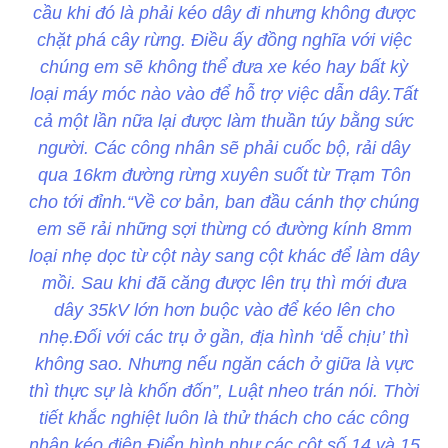
cầu khi đó là phải kéo dây đi nhưng không được
chặt phá cây rừng. Điều ấy đồng nghĩa với việc
chúng em sẽ không thể đưa xe kéo hay bất kỳ
loại máy móc nào vào để hỗ trợ việc dẫn dây.Tất
cả một lần nữa lại được làm thuần túy bằng sức
người. Các công nhân sẽ phải cuốc bộ, rải dây
qua 16km đường rừng xuyên suốt từ Trạm Tôn
cho tới đỉnh.“Về cơ bản, ban đầu cánh thợ chúng
em sẽ rải những sợi thừng có đường kính 8mm
loại nhẹ dọc từ cột này sang cột khác để làm dây
mồi. Sau khi đã căng được lên trụ thì mới đưa
dây 35kV lớn hơn buộc vào để kéo lên cho
nhẹ.Đối với các trụ ở gần, địa hình ‘dễ chịu’ thì
không sao. Nhưng nếu ngăn cách ở giữa là vực
thì thực sự là khốn đốn”, Luật nheo trán nói. Thời
tiết khắc nghiệt luôn là thử thách cho các công
nhân kéo điện Điển hình như các cột số 14 và 15