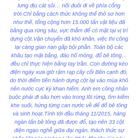
lưng địu cát sỏi… nối đuôi đi về phía cổng
trời.Chỉ bằng cách thức không thể thô sơ hơn
như thế, tổng cộng hơn 15.000 tấn vật liệu đã
băng qua rừng sâu, vực thẳm để có mặt tại vị trí
dựng cột.Vận chuyển đã khó khăn, việc thi công
lại càng gian nan gấp bội phần. Toàn bộ các
khâu tạo mặt bằng, đào hố móng, đổ bê tông…
đều chỉ thực hiện bằng tay trần. Con đường kéo
điện ngày xưa giờ rậm rạp cây cối Bên cạnh đó,
do thời điểm tiến hành dựng cột lại vào mùa khô
nên nước cực kỳ khan hiếm. Anh em công nhân
buộc phải đi sâu hơn vào trong lõi rừng, tìm kiếm
khe suối, hứng từng can nước về để đổ bê tông
và sinh hoạt.Tính tới đầu tháng 11/2015, hàng
ngàn tấn bê tông đã được đổ, tạo nên 33 cột
điện ngạo nghễ giữa đại ngàn, thách thức sự