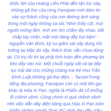
khốc liệt của Hoàng Liên.Phải đến tận lúc này,
những gã thợ của rừng Fansipan mới dám tin
vào sự thành công của con đường ánh sáng
trong một ngày không xa xôi.“Nhìn thấy cột, mọi
người mừng lắm. Anh em ôm chầm lấy nhau, bất
chấp tay chân, mặt mũi đang đầy bụi bặm” -
Nguyễn Văn Bình, kỹ sư giám sát xây dựng hồi
tưởng lại.Mặc dù vậy, thách thức vẫn chưa dừng
lại. Có trụ rồi thì lại phải tính toán đến phương án
kéo dây vào núi. Một chuỗi ngày vất vả lại tiếp
tục trải dài cho những chàng trai trẻ như Trần
Đình Luật.Những gã thợ điện… TarzanTrong
tiếng địa phương, Fansipan còn có một tên gọi
khác là Hủa Xi Pan, nghĩa là Phiến đá cổ khổng
lồ chênh vênh. Cũng chính vì quá chênh vênh
nên việc dẫn dây điện băng qua Hủa Xi Pan luôn
khiến những người “thực thi” phải đau đầu.Yêu