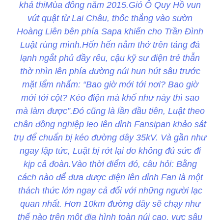
khả thiMùa đông năm 2015.Gió Ô Quy Hồ vun
vút quật từ Lai Châu, thốc thẳng vào sườn
Hoàng Liên bên phía Sapa khiến cho Trần Đình
Luật rùng mình.Hổn hển nằm thở trên tảng đá
lạnh ngắt phủ đầy rêu, cậu kỹ sư điện trẻ thẫn
thờ nhìn lên phía đường núi hun hút sâu trước
mặt lẩm nhẩm: “Bao giờ mới tới nơi? Bao giờ
mới tới cột? Kéo điện mà khổ như này thì sao
mà làm được”.Đó cũng là lần đầu tiên, Luật theo
chân đồng nghiệp leo lên đỉnh Fansipan khảo sát
trụ để chuẩn bị kéo đường dây 35kV. Và gần như
ngay lập tức, Luật bị rớt lại do không đủ sức đi
kịp cả đoàn.Vào thời điểm đó, câu hỏi: Bằng
cách nào để đưa được điện lên đỉnh Fan là một
thách thức lớn ngay cả đối với những người lạc
quan nhất. Hơn 10km đường dây sẽ chạy như
thế nào trên một địa hình toàn núi cao, vực sâu