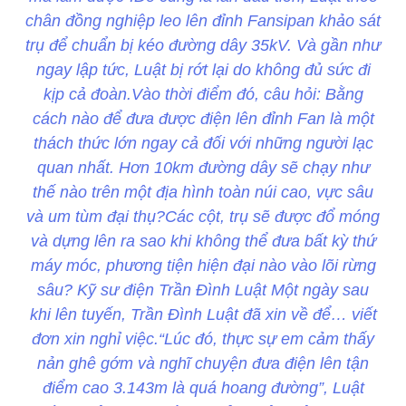
chân đồng nghiệp leo lên đỉnh Fansipan khảo sát
trụ để chuẩn bị kéo đường dây 35kV. Và gần như
ngay lập tức, Luật bị rớt lại do không đủ sức đi
kịp cả đoàn.Vào thời điểm đó, câu hỏi: Bằng
cách nào để đưa được điện lên đỉnh Fan là một
thách thức lớn ngay cả đối với những người lạc
quan nhất. Hơn 10km đường dây sẽ chạy như
thế nào trên một địa hình toàn núi cao, vực sâu
và um tùm đại thụ?Các cột, trụ sẽ được đổ móng
và dựng lên ra sao khi không thể đưa bất kỳ thứ
máy móc, phương tiện hiện đại nào vào lõi rừng
sâu? Kỹ sư điện Trần Đình Luật Một ngày sau
khi lên tuyến, Trần Đình Luật đã xin về để… viết
đơn xin nghỉ việc.“Lúc đó, thực sự em cảm thấy
nản ghê gớm và nghĩ chuyện đưa điện lên tận
điểm cao 3.143m là quá hoang đường”, Luật