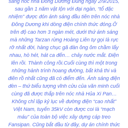
sáng nóc nhà Đông Dương Đúng ngày 2/9/2015,
sau gần 1 năm vật lộn với đại ngàn, “tổ đặc
nhiệm” được đón ánh sáng đầu tiên trên nóc nhà
Đông Dương khi dòng điện chính thức đóng.Ở
trên độ cao hơn 3 ngàn mét, dưới thứ ánh sáng
mà những Tarzan rừng Hoàng Liên tự gọi là rực
rỡ nhất đời, hàng chục gã đàn ông ôm chầm lấy
nhau, hò hét, hát ca đến… chảy nước mắt. Điện
lên rồi. Thành công rồi.Cuối cùng thì một trong
những hành trình hoang đường, bất khả thi và
điên rồ nhất cũng đã có điểm đến. Ánh sáng điện
đèn – thứ biểu tượng vĩnh cửu của văn minh cuối
cùng đã được thắp trên nóc nhà Hủa Xi Pan…
Không chỉ lập kỷ lục về đường điện “cao nhất”
Việt Nam, tuyến 35kV còn được coi là “mạch
máu” của toàn bộ việc xây dựng cáp treo
Fansipan. Cũng bắt đầu từ đây, dự án chính thức