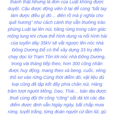
thành thật.Nhưng lá đơn của Luật không được
duyệt. Cậu được động viên ở lại để cùng “bắt tay
làm được điều gì đó… điên rồ mà ý nghĩa cho
quê hương” như cách cánh thợ vẫn thường trào
phúng.Luật lại lên núi, băng rừng trong cảm giác
mông lung khi chưa thể hình dung ra nổi hình hài
của tuyến dây 35kV sẽ vắt ngược lên nóc nhà
Đông Dương.Để có thể xây dựng 33 trụ điện
chạy dọc từ Trạm Tôn tới nóc nhà Đông Dương,
trong vài tháng tiếp theo, hơn 300 công nhân
được huy động, mang theo xà beng, cuốc, xẻng
thô sơ vào rừng.Cùng thời điểm đó, vật liệu đủ
loại cũng đã tập kết đầy phía chân núi. Hàng
trăm lượt người Mông, Dao, Thái… bản địa được
thuê cùng đội thi công “cõng” sắt đá tới các địa
điểm được định sẵn.Ngày ngày, bất chấp mưa
rừng, tuyết trắng, từng đoàn người cứ lầm lũi, gù