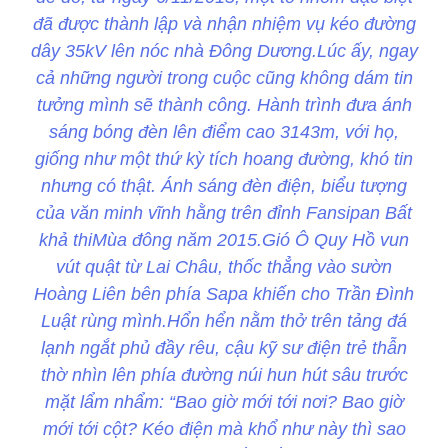
đã được thành lập và nhận nhiệm vụ kéo đường
dây 35kV lên nóc nhà Đông Dương.Lúc ấy, ngay
cả những người trong cuộc cũng không dám tin
tưởng mình sẽ thành công. Hành trình đưa ánh
sáng bóng đèn lên điểm cao 3143m, với họ,
giống như một thứ kỳ tích hoang đường, khó tin
nhưng có thật. Ánh sáng đèn điện, biểu tượng
của văn minh vĩnh hằng trên đỉnh Fansipan Bất
khả thiMùa đông năm 2015.Gió Ô Quy Hồ vun
vút quật từ Lai Châu, thốc thẳng vào sườn
Hoàng Liên bên phía Sapa khiến cho Trần Đình
Luật rùng mình.Hổn hển nằm thở trên tảng đá
lạnh ngắt phủ đầy rêu, cậu kỹ sư điện trẻ thẫn
thờ nhìn lên phía đường núi hun hút sâu trước
mặt lẩm nhẩm: “Bao giờ mới tới nơi? Bao giờ
mới tới cột? Kéo điện mà khổ như này thì sao