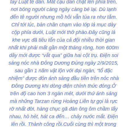
tay Luật tê dần. Mắt cậu dán chặt lên phía trên,
nơi bóng người càng ngày càng bé lại. Dù lạnh
đến tê người nhưng mồ hôi vẫn túa ra như tắm.
Chỉ tới lúc, bàn chân chạm vào lớp lá mục dày
cộp phía dưới, Luật mới thở phào.Đây cũng là
khe vực đã tiêu tốn của cả đội nhiều thời gian
nhất khi phải mất gần một tháng ròng, hơn 600m
dây mới được “vắt qua” giữa hai cột trụ. Điện soi
sáng nóc nhà Đông Dương Đúng ngày 2/9/2015,
sau gần 1 năm vật lộn với đại ngàn, “tổ đặc
nhiệm” được đón ánh sáng đầu tiên trên nóc nhà
Đông Dương khi dòng điện chính thức đóng.Ở
trên độ cao hơn 3 ngàn mét, dưới thứ ánh sáng
mà những Tarzan rừng Hoàng Liên tự gọi là rực
rỡ nhất đời, hàng chục gã đàn ông ôm chầm lấy
nhau, hò hét, hát ca đến… chảy nước mắt. Điện
lên rồi. Thành công rồi.Cuối cùng thì một trong