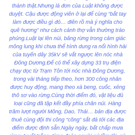
thành thật.Nhưng lá đơn của Luật không được
duyệt. Cậu được động viên ở lại để cùng “bắt tay
làm được điều gì đó… điên rồ mà ý nghĩa cho
quê hương” như cách cánh thợ vẫn thường trào
phúng.Luật lại lên núi, băng rừng trong cảm giác
mông lung khi chưa thể hình dung ra nổi hình hài
của tuyến dây 35kV sẽ vắt ngược lên nóc nhà
Đông Dương.Để có thể xây dựng 33 trụ điện
chạy dọc từ Trạm Tôn tới nóc nhà Đông Dương,
trong vài tháng tiếp theo, hơn 300 công nhân
được huy động, mang theo xà beng, cuốc, xẻng
thô sơ vào rừng.Cùng thời điểm đó, vật liệu đủ
loại cũng đã tập kết đầy phía chân núi. Hàng
trăm lượt người Mông, Dao, Thái… bản địa được
thuê cùng đội thi công “cõng” sắt đá tới các địa
điểm được định sẵn.Ngày ngày, bất chấp mưa