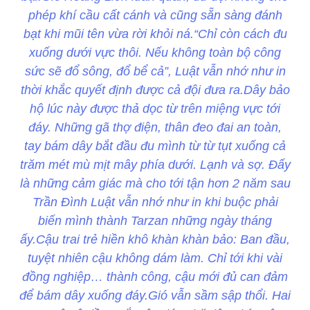
phép khí cầu cất cánh và cũng sẵn sàng đánh
bạt khi mũi tên vừa rời khỏi ná.“Chỉ còn cách đu
xuống dưới vực thôi. Nếu không toàn bộ công
sức sẽ đổ sông, đổ bể cả”, Luật vẫn nhớ như in
thời khắc quyết định được cả đội đưa ra.Dây bảo
hộ lúc này được thả dọc từ trên miệng vực tới
đáy. Những gã thợ điện, thân đeo đai an toàn,
tay bám dây bắt đầu đu mình từ từ tụt xuống cả
trăm mét mù mịt mây phía dưới. Lạnh và sợ. Đấy
là những cảm giác mà cho tới tận hơn 2 năm sau
Trần Đình Luật vẫn nhớ như in khi buộc phải
biến mình thành Tarzan những ngày tháng
ấy.Cậu trai trẻ hiền khô khàn khàn bảo: Ban đầu,
tuyệt nhiên cậu không dám làm. Chỉ tới khi vài
đồng nghiệp… thành công, cậu mới đủ can đảm
để bám dây xuống đáy.Gió vẫn sầm sập thổi. Hai