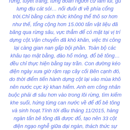
rừng, tuyết trắng, từng đoàn người cứ lầm lũi, gù
lưng địu cát sỏi… nối đuôi đi về phía cổng
trời.Chỉ bằng cách thức không thể thô sơ hơn
như thế, tổng cộng hơn 15.000 tấn vật liệu đã
băng qua rừng sâu, vực thẳm để có mặt tại vị trí
dựng cột.Vận chuyển đã khó khăn, việc thi công
lại càng gian nan gấp bội phần. Toàn bộ các
khâu tạo mặt bằng, đào hố móng, đổ bê tông…
đều chỉ thực hiện bằng tay trần. Con đường kéo
điện ngày xưa giờ rậm rạp cây cối Bên cạnh đó,
do thời điểm tiến hành dựng cột lại vào mùa khô
nên nước cực kỳ khan hiếm. Anh em công nhân
buộc phải đi sâu hơn vào trong lõi rừng, tìm kiếm
khe suối, hứng từng can nước về để đổ bê tông
và sinh hoạt.Tính tới đầu tháng 11/2015, hàng
ngàn tấn bê tông đã được đổ, tạo nên 33 cột
điện ngạo nghễ giữa đại ngàn, thách thức sự