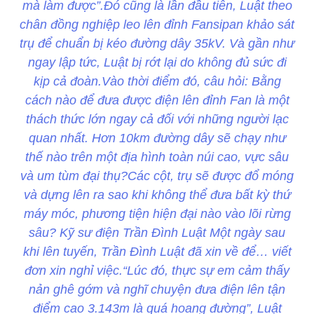
mà làm được”.Đó cũng là lần đầu tiên, Luật theo
chân đồng nghiệp leo lên đỉnh Fansipan khảo sát
trụ để chuẩn bị kéo đường dây 35kV. Và gần như
ngay lập tức, Luật bị rớt lại do không đủ sức đi
kịp cả đoàn.Vào thời điểm đó, câu hỏi: Bằng
cách nào để đưa được điện lên đỉnh Fan là một
thách thức lớn ngay cả đối với những người lạc
quan nhất. Hơn 10km đường dây sẽ chạy như
thế nào trên một địa hình toàn núi cao, vực sâu
và um tùm đại thụ?Các cột, trụ sẽ được đổ móng
và dựng lên ra sao khi không thể đưa bất kỳ thứ
máy móc, phương tiện hiện đại nào vào lõi rừng
sâu? Kỹ sư điện Trần Đình Luật Một ngày sau
khi lên tuyến, Trần Đình Luật đã xin về để… viết
đơn xin nghỉ việc.“Lúc đó, thực sự em cảm thấy
nản ghê gớm và nghĩ chuyện đưa điện lên tận
điểm cao 3.143m là quá hoang đường”, Luật