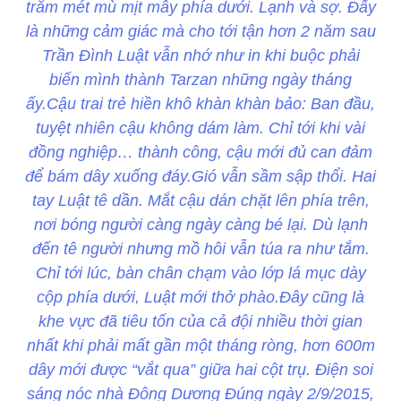
trăm mét mù mịt mây phía dưới. Lạnh và sợ. Đấy
là những cảm giác mà cho tới tận hơn 2 năm sau
Trần Đình Luật vẫn nhớ như in khi buộc phải
biến mình thành Tarzan những ngày tháng
ấy.Cậu trai trẻ hiền khô khàn khàn bảo: Ban đầu,
tuyệt nhiên cậu không dám làm. Chỉ tới khi vài
đồng nghiệp… thành công, cậu mới đủ can đảm
để bám dây xuống đáy.Gió vẫn sầm sập thổi. Hai
tay Luật tê dần. Mắt cậu dán chặt lên phía trên,
nơi bóng người càng ngày càng bé lại. Dù lạnh
đến tê người nhưng mồ hôi vẫn túa ra như tắm.
Chỉ tới lúc, bàn chân chạm vào lớp lá mục dày
cộp phía dưới, Luật mới thở phào.Đây cũng là
khe vực đã tiêu tốn của cả đội nhiều thời gian
nhất khi phải mất gần một tháng ròng, hơn 600m
dây mới được “vắt qua” giữa hai cột trụ. Điện soi
sáng nóc nhà Đông Dương Đúng ngày 2/9/2015,