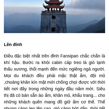
Lên đỉnh
Điều đặc biệt nhất trên đỉnh Fansipan chắc chắn là
khí hậu. Bước ra khỏi cabin cáp treo là gió lạnh
thấu xương, thổi mạnh đến mức ngiêng ngả người.
Mọi du khách đều phải mặc thật ấm, đội mũ
,choàng khăn kín mặt mới chống chọi được với thời
tiết nơi đây trong những ngày đầu năm mới. Siêu
thị đã có bán sẵn áo ấm, khăn mũ, khẩu trang... cho
những khách quên mang đồ giữ ấm cơ thể. Thế
nhưng càng leo lên cao, gió càng bớt dần, thời tiết