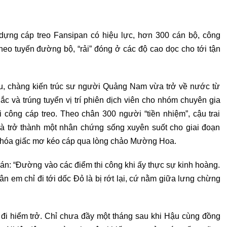
dựng cáp treo Fansipan có hiệu lực, hơn 300 cán bộ, công
heo tuyến đường bộ, “rải” đóng ở các độ cao dọc cho tới tận
, chàng kiến trúc sư người Quảng Nam vừa trở về nước từ
ắc và trúng tuyển vị trí phiên dịch viên cho nhóm chuyên gia
i công cáp treo. Theo chân 300 người “tiền nhiệm”, cậu trai
 trở thành một nhân chứng sống xuyên suốt cho giai đoạn
hực hóa giấc mơ kéo cáp qua lòng chảo Mường Hoa.
án: “Đường vào các điểm thi công khi ấy thực sự kinh hoàng.
ân em chỉ đi tới dốc Đỏ là bị rớt lại, cứ nằm giữa lưng chừng
đi hiểm trở. Chỉ chưa đầy một tháng sau khi Hậu cùng đồng