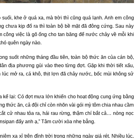
 suối, khe ở quá xa, mà trời thì cũng quá lạnh. Anh em công
g chưa kịp đổ ra thì toàn bộ bề mặt đã đông cứng. Sau này
m công việc là gõ ống cho tan băng để nước chảy về mỗi khi
 khó quên ngày nào.
ong suốt những tháng đầu tiên, toàn bộ thức ăn của cán bộ,
ân địa phương gùi vào theo từng đợt. Gặp khi thời tiết xấu,
n lúc mở ra, cá khô, thịt lợn đã chảy nước, bốc mùi không sử
a kể lại: Có đợt mưa lớn khiến cho hoạt động cung ứng bằng
ng thức ăn, cả đội chỉ còn nhõn vài gói mỳ tôm chia nhau cầm
cắt cử nhau tỏa ra, hái rau rừng, thậm chí bắt cả… nòng nọc
nsipan đấy anh ạ,” Tâm cười xòa nhẹ bẫng.
iệm xa xỉ trên đỉnh trời trong những ngày giá rét. Nhiều lúc,