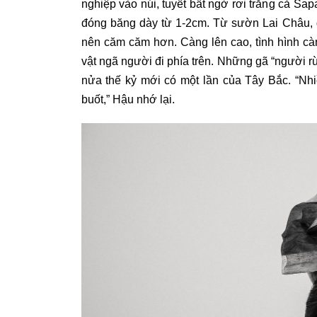
nghiệp vào núi, tuyết bất ngờ rơi trắng cả Sa
đóng băng dày từ 1-2cm. Từ sườn Lai Châu, gió
nên căm căm hơn. Càng lên cao, tình hình càn
vật ngã người đi phía trên. Những gã “người r
nửa thế kỷ mới có một lần của Tây Bắc.
“Nhi
buốt,” Hậu nhớ lại.