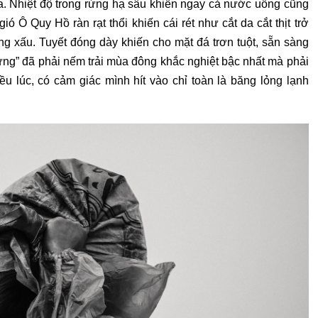
pa. Nhiệt độ trong rừng hạ sâu khiến ngay cả nước uống cũng
 Ô Quy Hồ ràn rạt thổi khiến cái rét như cắt da cắt thịt trở
g xấu. Tuyết đóng dày khiến cho mặt đá trơn tuột, sẵn sàng
ừng” đã phải nếm trải mùa đông khắc nghiệt bậc nhất mà phải
ều lúc, có cảm giác mình hít vào chỉ toàn là băng lỏng lạnh