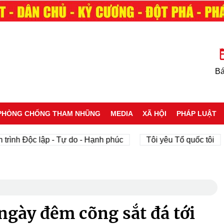
Bá
PHÒNG CHỐNG THAM NHŨNG
MEDIA
XÃ HỘI
PHÁP LUẬT
Độc lập - Tự do - Hạnh phúc
Tôi yêu Tổ quốc tôi
ph
ngày đêm cõng sắt đá tới