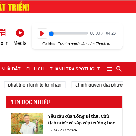
00:00
04:23
Play
o in
Media
Ca khúc:
Tự hào người làm báo Thanh tra
NHÀ ĐẤT
DU LỊCH
THANH TRA SPOTLIGHT
át triển kinh tế tư nhân
chính quyền địa phương 2 cấp
TIN ĐỌC NHIỀU
Yêu cầu của Tổng Bí thư, Chủ
tịch nước về sắp xếp trường học
13:14 04/08/2026