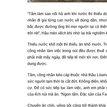
“Tắm làm sao nổi hả anh khi nước thì thiếu do
nhân đi gùi từng can nước về dùng dần, nhưn
bắc được đường ống thì mọi người lại có thê
trời rét”, Hậu méo xệch khi nhớ lại trải nghiệm
Thiếu nước khổ một thì thiếu ăn khổ mười. Tr
công nhân làm việc trong núi đều được thuê d
phải mất mấy ngày, đồ tiếp tế mới tới nơi. Đế
dụng được.
Tâm, công nhân kéo cáp thuộc nhà thầu Lilam
sức người tạm thời bị cắt đứt. Không điện, khô
cự. Để có sức tiếp tục làm việc, anh em phải 
của ếch núi mà ăn.
“Ngon lắm. Đặc sản của Fa
Chuyện ăn chín, uống sôi cũng trở thành khái n