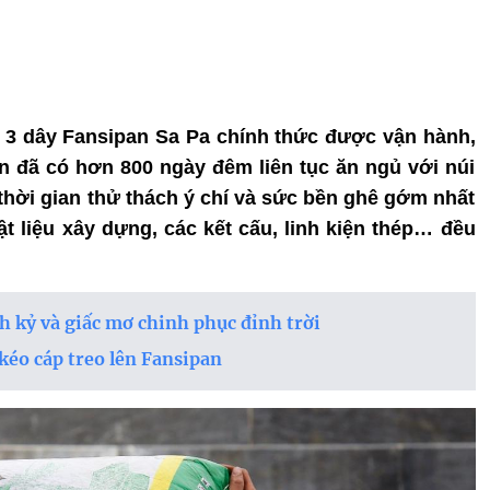
eo 3 dây Fansipan Sa Pa chính thức được vận hành,
 đã có hơn 800 ngày đêm liên tục ăn ngủ với núi
thời gian thử thách ý chí và sức bền ghê gớm nhất
t liệu xây dựng, các kết cấu, linh kiện thép… đều
h kỷ và giấc mơ chinh phục đỉnh trời
kéo cáp treo lên Fansipan