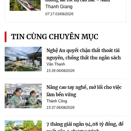
Thanh Giang
07:17 03/08/2026
TIN CÙNG CHUYÊN MỤC
Nghệ An quyết chặn thất thoát tài
nguyên, chống thất thu ngân sách
Văn Thanh
15:39 06/08/2026
Nâng cao tay nghề, mở lối cho việc
làm bền vững
Thành Công
15:37 06/08/2026
7 tháng giải ngân 94,08 tỷ đồng, đề