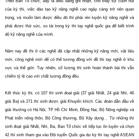
Theo Ban Tổ chức, đây là điều đáng ghi nhận, cho thấy sự cuốn hút
của kỳ thi, việc đào tạo kỹ năng nghề cao ngày càng trở nên quan
trọng, và muốn làm được điều đó thì phải rèn luyện kỹ năng nghề và
phải được thử sức, so tài trong kỳ thi tay nghề quốc gia để biết trình
độ kỹ năng nghề của mình.
Năm nay đề thi ở các nghề đã cập nhật những kỹ năng mới, vật liệu
mới, công nghệ mới để có thể tương đồng với đề thi tay nghề ở khu
vực và thế giới. Tuy nhiên, số lượng thí sinh hoàn thành bài thi vẫn
chiếm tỷ lệ cao với chất lượng đồng đều.
Kết thúc kỳ thi, có 107 thí sinh đoạt giải (37 giải Nhất, 24 giải Nhì, 46
giải Ba) và 271 thí sinh được giải Khuyến khích. Các đoàn dẫn đầu về
giải thưởng có Hà Nội, TP Hồ Chí Minh, Đồng Nai, Bộ Nông nghiệp và
Phát triển nông thôn, Bộ Công thương, Bộ Xây dựng… Từ những thí
sinh đoạt giải Nhất, Nhì, Ba, Ban Tổ chức sẽ tiếp tục ôn luyện và chọn
42 thí sinh tham gia vào Đội tuyển Quốc gia dự kỳ thi tay nghề ASEAN