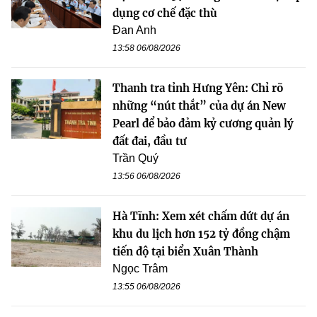
dụng cơ chế đặc thù
Đan Anh
13:58 06/08/2026
Thanh tra tỉnh Hưng Yên: Chỉ rõ
những “nút thắt” của dự án New
Pearl để bảo đảm kỷ cương quản lý
đất đai, đầu tư
Trần Quý
13:56 06/08/2026
Hà Tĩnh: Xem xét chấm dứt dự án
khu du lịch hơn 152 tỷ đồng chậm
tiến độ tại biển Xuân Thành
Ngọc Trâm
13:55 06/08/2026