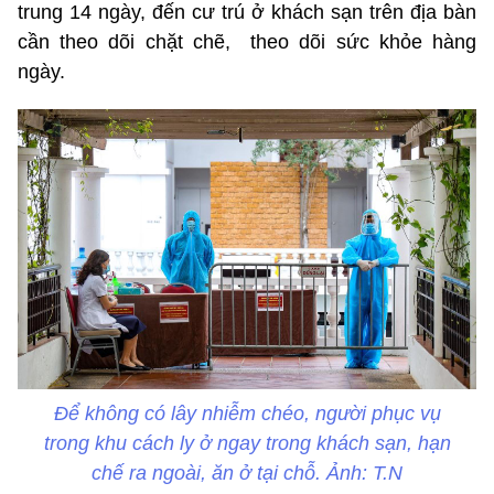
trung 14 ngày, đến cư trú ở khách sạn trên địa bàn
cần theo dõi chặt chẽ, theo dõi sức khỏe hàng
ngày.
Để không có lây nhiễm chéo, người phục vụ
trong khu cách ly ở ngay trong khách sạn, hạn
chế ra ngoài, ăn ở tại chỗ. Ảnh: T.N