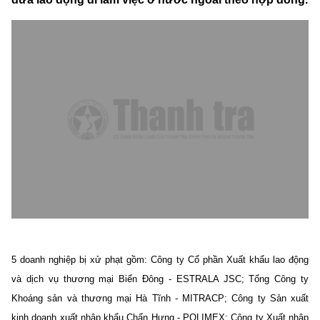
5 doanh nghiệp bị xử phạt gồm: Công ty Cổ phần Xuất khẩu lao động
và dịch vụ thương mại Biển Đông - ESTRALA JSC; Tổng Công ty
Khoáng sản và thương mại Hà Tĩnh - MITRACP; Công ty Sản xuất
kinh doanh xuất nhập khẩu Chấn Hưng - POLIMEX; Công ty Xuất nhập