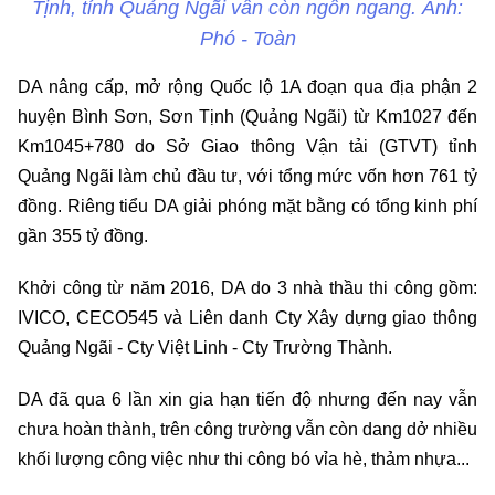
Tịnh, tỉnh Quảng Ngãi vẫn còn ngổn ngang. Ảnh:
Phó - Toàn
DA nâng cấp, mở rộng Quốc lộ 1A đoạn qua địa phận 2
huyện Bình Sơn, Sơn Tịnh (Quảng Ngãi) từ Km1027 đến
Km1045+780 do Sở Giao thông Vận tải (GTVT) tỉnh
Quảng Ngãi làm chủ đầu tư, với tổng mức vốn hơn 761 tỷ
đồng. Riêng tiểu DA giải phóng mặt bằng có tổng kinh phí
gần 355 tỷ đồng.
Khởi công từ năm 2016, DA do 3 nhà thầu thi công gồm:
IVICO, CECO545 và Liên danh Cty Xây dựng giao thông
Quảng Ngãi - Cty Việt Linh - Cty Trường Thành.
DA đã qua 6 lần xin gia hạn tiến độ nhưng đến nay vẫn
chưa hoàn thành, trên công trường vẫn còn dang dở nhiều
khối lượng công việc như thi công bó vỉa hè, thảm nhựa...