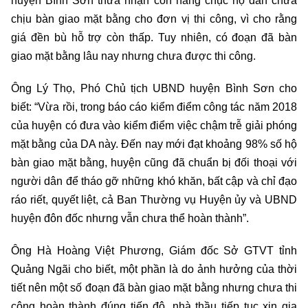
huyện Bình Sơn thừa nhận còn hàng chục hộ dân chưa
chịu bàn giao mặt bằng cho đơn vị thi công, vì cho rằng
giá đền bù hỗ trợ còn thấp. Tuy nhiên, có đoạn đã bàn
giao mặt bằng lâu nay nhưng chưa được thi công.
Ông Lý Thọ, Phó Chủ tịch UBND huyện Bình Sơn cho
biết: “Vừa rồi, trong báo cáo kiểm điểm công tác năm 2018
của huyện có đưa vào kiểm điểm việc chậm trễ giải phóng
mặt bằng của DA này. Đến nay mới đạt khoảng 98% số hộ
bàn giao mặt bằng, huyện cũng đã chuẩn bị đối thoại với
người dân để tháo gỡ những khó khăn, bất cập và chỉ đạo
ráo riết, quyết liệt, cả Ban Thường vụ Huyện ủy và UBND
huyện đôn đốc nhưng vẫn chưa thể hoàn thành”.
Ông Hà Hoàng Việt Phương, Giám đốc Sở GTVT tỉnh
Quảng Ngãi cho biết, một phần là do ảnh hưởng của thời
tiết nên một số đoạn đã bàn giao mặt bằng nhưng chưa thi
công hoàn thành đúng tiến độ, nhà thầu tiếp tục xin gia