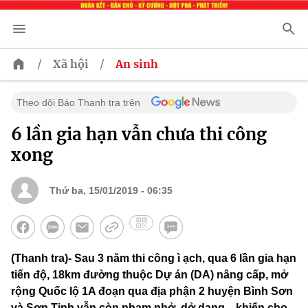
/
/
Xã hội
An sinh
Theo dõi Báo Thanh tra trên
6 lần gia hạn vẫn chưa thi công
xong
Thứ ba, 15/01/2019 - 06:35
(Thanh tra)- Sau 3 năm thi công ì ạch, qua 6 lần gia hạn
tiến độ, 18km đường thuộc Dự án (DA) nâng cấp, mở
rộng Quốc lộ 1A đoạn qua địa phận 2 huyện Bình Sơn
và Sơn Tịnh vẫn còn nham nhở, dở dang... khiến cho