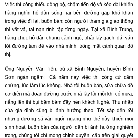
Việc thi công thiếu đồng bộ, chậm tiến độ và kéo dài khiến
hàng nghìn hộ dân sống hai bên đường gặp khó khăn
trong việc đi lại, buôn bán; còn người tham gia giao thông
thì vất vả, tai nạn rình rập từng ngày. Tại xã Bình Trung,
hàng chục hộ dân chung cảnh ngộ, phải lấy gạch, đá, ván
lót đường tạm để vào nhà mình, trông mất cảnh quan đô
thị.
Ông Nguyễn Văn Tiến, trú xã Bình Nguyên, huyện Bình
Sơn ngán ngẩm: “Cả năm nay việc thi công cứ cầm
chừng, lúc làm lúc không. Nhà tôi buôn bán, sửa chữa đồ
cơ điện mà đoạn đường trước nhà lầy lội mỗi khi có mưa,
nắng lên thì bụi bặm bám đầy nên khách ít ghé. Thu nhập
của gia đình cũng bị ảnh hưởng theo. Tết sắp đến rồi
nhưng đường sá vẫn ngổn ngang như thế này khiến mọi
sinh hoạt, buôn bán của người dân bị ảnh hưởng nghiêm
trọng, chúng tôi chỉ mong chính quyền, cấp trên giải quyết