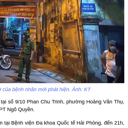
 của bệnh nhân mới phát hiện. Ảnh: KT
ú tại số 9/10 Phan Chu Trinh, phường Hoàng Văn Thụ,
HPT Ngô Quyền.
m tại Bệnh viện Đa khoa Quốc tế Hải Phòng, đến 21h,