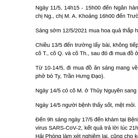
Ngày 11/5, 14h15 - 15h00 đến Ngân hà
chị Ng., chị M. A. Khoảng 16h00 đến T
Sáng sớm 12/5/2021 mua hoa quả thắp 
Chiều 13/5 đến trường lấy bài, không tiếp 
cô T., cô Q. và cô Th., sau đó đi mua đ
Từ 10-14/5, đi mua đồ ăn sáng mang v
phở bò Ty, Trần Hưng Đạo).
Ngày 14/5 có cô M. ở Thủy Nguyên sang g
Ngày 14/5 người bệnh thấy sốt, mệt mỏi.
Đến 9h sáng ngày 17/5 đến khám tại Bện
virus SARS-CoV-2, kết quả trả lời lúc 2
Hải Phòng làm xét nghiệm lại, cũng cho k