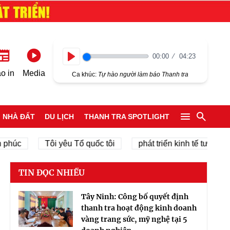
00:00
04:23
Play
o in
Media
Ca khúc:
Tự hào người làm báo Thanh tra
NHÀ ĐẤT
DU LỊCH
THANH TRA SPOTLIGHT
c
Tôi yêu Tổ quốc tôi
phát triển kinh tế tư nhân
TIN ĐỌC NHIỀU
Tây Ninh: Công bố quyết định
thanh tra hoạt động kinh doanh
vàng trang sức, mỹ nghệ tại 5