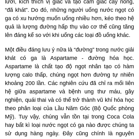
lưỡi, kích thích vị giác và tạo cảm giác cay nồng,
“đã khát”. Do đó, những người uống nước ngọt có
ga có xu hướng muốn uống nhiều hơn, kéo theo hệ
quả là lượng đường hấp thụ vào cơ thể cũng tăng
lên đáng kể so với khi uống các loại đồ uống khác.
Một điều đáng lưu ý nữa là “đường” trong nước giải
khát có ga là Aspartame - đường hóa học.
Aspartame là chất tạo độ ngọt nhân tạo có hàm
lượng calo thấp, chúng ngọt hơn đường tự nhiên
khoảng 200 lần. Các nghiên cứu đã chỉ ra mối liên
hệ giữa aspartame và bệnh ung thư máu, gây
nghiện, quái thai và có thể trở thành vũ khí hóa học
theo phân loại của Lầu Năm Góc (Bộ Quốc phòng
Mỹ). Tuy vậy, chúng vẫn tồn tại trong Coca Cola
hay bất kì loại nước ngọt có ga nào được chúng ta
sử dụng hàng ngày. Đây cũng chính là nguyên