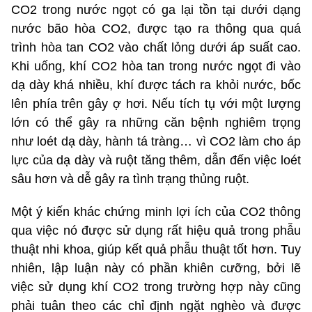
CO2 trong nước ngọt có ga lại tồn tại dưới dạng
nước bão hòa CO2, được tạo ra thông qua quá
trình hòa tan CO2 vào chất lỏng dưới áp suất cao.
Khi uống, khí CO2 hòa tan trong nước ngọt đi vào
dạ dày khá nhiều, khí được tách ra khỏi nước, bốc
lên phía trên gây ợ hơi. Nếu tích tụ với một lượng
lớn có thể gây ra những căn bệnh nghiêm trọng
như loét dạ dày, hành tá tràng… vì CO2 làm cho áp
lực của dạ dày và ruột tăng thêm, dẫn đến việc loét
sâu hơn và dễ gây ra tình trạng thủng ruột.
Một ý kiến khác chứng minh lợi ích của CO2 thông
qua việc nó được sử dụng rất hiệu quả trong phẫu
thuật nhi khoa, giúp kết quả phẫu thuật tốt hơn. Tuy
nhiên, lập luận này có phần khiên cưỡng, bởi lẽ
việc sử dụng khí CO2 trong trường hợp này cũng
phải tuân theo các chỉ định ngặt nghèo và được