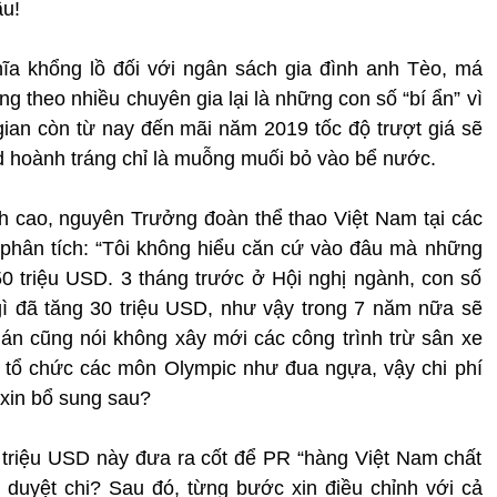
ầu!
ĩa khổng lồ đối với ngân sách gia đình anh Tèo, má
theo nhiều chuyên gia lại là những con số “bí ẩn” vì
i gian còn từ nay đến mãi năm 2019 tốc độ trượt giá sẽ
d hoành tráng chỉ là muỗng muối bỏ vào bể nước.
h cao, nguyên Trưởng đoàn thể thao Việt Nam tại các
phân tích: “Tôi không hiểu căn cứ vào đâu mà những
0 triệu USD. 3 tháng trước ở Hội nghị ngành, con số
ì đã tăng 30 triệu USD, như vậy trong 7 năm nữa sẽ
án cũng nói không xây mới các công trình trừ sân xe
i tổ chức các môn Olympic như đua ngựa, vậy chi phí
 xin bổ sung sau?
 triệu USD này đưa ra cốt để PR “hàng Việt Nam chất
 duyệt chi? Sau đó, từng bước xin điều chỉnh với cả