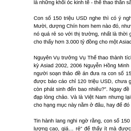
là những khối óc kinh tế - thể thao thần s
Con số 150 triệu USD nghe thì có ý ngh
Mười, dượng Chín hom hem nào đó, nhưng 
nó quá rẻ so với thị trường, nhất là thờ
cho thấy hơn 3.000 tỷ đồng cho một Asia
Nguyên Vụ trưởng Vụ Thể thao thành tíc
kỳ Asiad 2002, 2006 Nguyễn Hồng Minh 
người soạn thảo đề án đưa ra con số 15
được báo cáo chỉ 120 triệu USD, chưa g
còn phát sinh đến bao nhiêu?”. Ngay đề 
đạp lòng chảo. Và là Việt Nam nhưng lạ
cho hạng mục này nằm ở đâu, hay để đó
Tin hành lang nghi ngờ rằng, con số 150
lượng cao, giá… rẻ” để thấy ít mà được