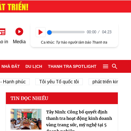
00:00
04:23
Play
o in
Media
Ca khúc:
Tự hào người làm báo Thanh tra
NHÀ ĐẤT
DU LỊCH
THANH TRA SPOTLIGHT
nh phúc
Tôi yêu Tổ quốc tôi
phát triển kinh tế tư nhâ
TIN ĐỌC NHIỀU
Tây Ninh: Công bố quyết định
thanh tra hoạt động kinh doanh
vàng trang sức, mỹ nghệ tại 5