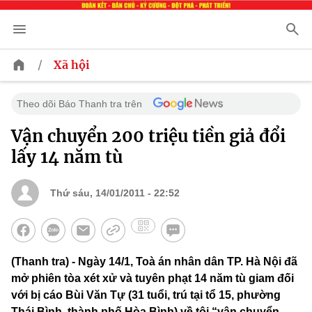
/
Xã hội
Theo dõi Báo Thanh tra trên
Vận chuyển 200 triệu tiền giả đổi
lấy 14 năm tù
Thứ sáu, 14/01/2011 - 22:52
(Thanh tra) - Ngày 14/1, Toà án nhân dân TP. Hà Nội đã
mở phiên tòa xét xử và tuyên phạt 14 năm tù giam đối
với bị cáo Bùi Văn Tự (31 tuổi, trú tại tổ 15, phường
Thái Bình, thành phố Hòa Bình) về tội “vận chuyển