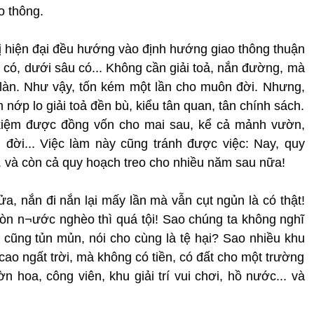
o thông.
hị hiện đại đều hướng vào định hướng giao thông thuận
ao có, dưới sâu có... Không cần giải toả, nắn đường, mà
làn. Như vậy, tốn kém một lần cho muôn đời. Nhưng,
 nớp lo giải toả đền bù, kiểu tân quan, tân chính sách.
 kiệm được đồng vốn cho mai sau, kể cả mảnh vườn,
 đời... Việc làm này cũng tránh được việc: Nay, quy
. và còn cả quy hoạch treo cho nhiều năm sau nữa!
, nắn đi nắn lại mấy lần mà vẫn cụt ngủn là có thật!
òn n¬ước nghèo thì quá tội! Sao chúng ta không nghĩ
cũng tủn mủn, nói cho cùng là tệ hại? Sao nhiều khu
 cao ngất trời, mà không có tiền, có đất cho một trường
n hoa, công viên, khu giải trí vui chơi, hồ nước... và