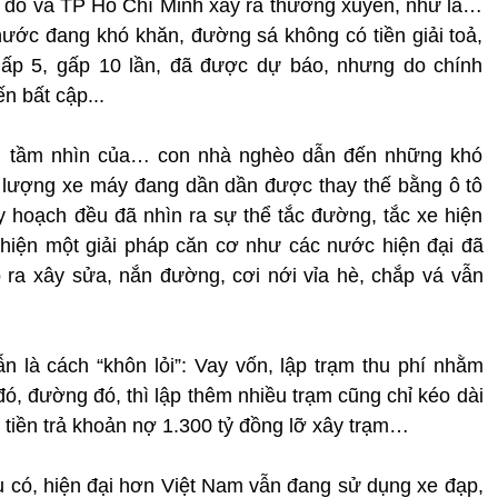
ủ đô và TP Hồ Chí Minh xảy ra thường xuyên, như là…
nước đang khó khăn, đường sá không có tiền giải toả,
gấp 5, gấp 10 lần, đã được dự báo, nhưng do chính
n bất cập...
á, tầm nhìn của… con nhà nghèo dẫn đến những khó
 lượng xe máy đang dần dần được thay thế bằng ô tô
 hoạch đều đã nhìn ra sự thể tắc đường, tắc xe hiện
 hiện một giải pháp căn cơ như các nước hiện đại đã
ỏ ra xây sửa, nắn đường, cơi nới vỉa hè, chắp vá vẫn
 là cách “khôn lỏi”: Vay vốn, lập trạm thu phí nhằm
đó, đường đó, thì lập thêm nhiều trạm cũng chỉ kéo dài
u tiền trả khoản nợ 1.300 tỷ đồng lỡ xây trạm…
u có, hiện đại hơn Việt Nam vẫn đang sử dụng xe đạp,