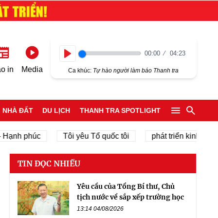
00:00
04:23
Play
o in
Media
Ca khúc:
Tự hào người làm báo Thanh tra
NHÀ ĐẤT
DU LỊCH
THANH TRA SPOTLIGHT
nh phúc
Tôi yêu Tổ quốc tôi
phát triển kinh tế tư nhâ
TIN ĐỌC NHIỀU
Yêu cầu của Tổng Bí thư, Chủ
tịch nước về sắp xếp trường học
13:14 04/08/2026