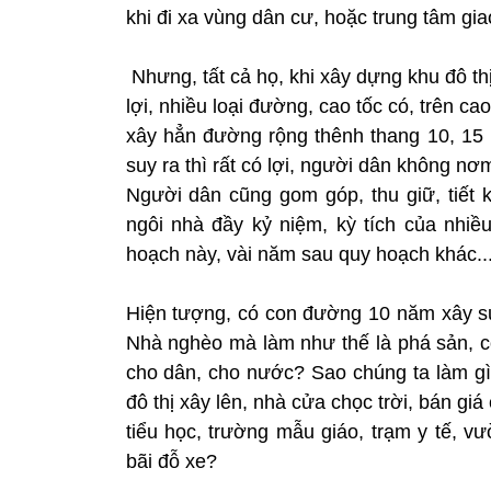
khi đi xa vùng dân cư, hoặc trung tâm gia
Nhưng, tất cả họ, khi xây dựng khu đô t
lợi, nhiều loại đường, cao tốc có, trên c
xây hẳn đường rộng thênh thang 10, 15 
suy ra thì rất có lợi, người dân không nơm
Người dân cũng gom góp, thu giữ, tiết
ngôi nhà đầy kỷ niệm, kỳ tích của nhiều
hoạch này, vài năm sau quy hoạch khác..
Hiện tượng, có con đường 10 năm xây sửa
Nhà nghèo mà làm như thế là phá sản, c
cho dân, cho nước? Sao chúng ta làm gì 
đô thị xây lên, nhà cửa chọc trời, bán giá
tiểu học, trường mẫu giáo, trạm y tế, vườ
bãi đỗ xe?