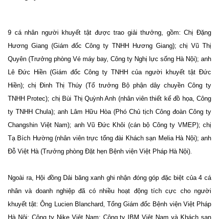
9 cá nhân người khuyết tật được trao giải thưởng, gồm: Chị Đặng
Hương Giang (Giám đốc Công ty TNHH Hương Giang); chị Vũ Thị
Quyên (Trưởng phòng Vé máy bay, Công ty Nghị lực sống Hà Nội); anh
Lê Đức Hiền (Giám đốc Công ty TNHH của người khuyết tật Đức
Hiền); chị Đinh Thị Thúy (Tổ trưởng Bộ phận dây chuyền Công ty
TNHH Protec); chị Bùi Thị Quỳnh Anh (nhân viên thiết kế đồ họa, Công
ty TNHH Chula); anh Lâm Hữu Hòa (Phó Chủ tịch Công đoàn Công ty
Changshin Việt Nam); anh Vũ Đức Khôi (cán bộ Công ty VMEP); chị
Tạ Bích Hường (nhân viên trực tổng đài Khách sạn Melia Hà Nội); anh
Đỗ Việt Hà (Trưởng phòng Đặt hẹn Bệnh viện Việt Pháp
Hà Nội
).
Ngoài ra, Hội đồng Dải băng xanh ghi nhận đóng góp đặc biệt của 4 cá
nhân và doanh nghiệp đã có nhiều hoạt động tích cực cho người
khuyết tật: Ông Lucien Blanchard, Tổng Giám đốc Bệnh viện Việt Pháp
Hà Nội; Công ty Nike Việt Nam; Công ty IBM Việt Nam và Khách sạn