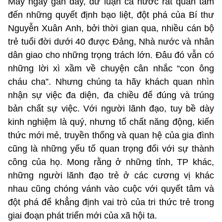
Mấy ngày gần đây, dư luận cả nước rất quan tâm
đến những quyết định bạo liệt, đột phá của Bí thư
Nguyễn Xuân Anh, bởi thời gian qua, nhiều cán bộ
trẻ tuổi đời dưới 40 được Đảng, Nhà nước và nhân
dân giao cho những trọng trách lớn. Đâu đó vẫn có
những lời xì xầm về chuyện cân nhắc “con ông
cháu cha”. Nhưng chúng ta hãy khách quan nhìn
nhận sự việc đa diện, đa chiều để đúng và trúng
bản chất sự việc. Với người lãnh đạo, tuy bề dày
kinh nghiệm là quý, nhưng tố chất năng động, kiến
thức mới mẻ, truyền thống và quan hệ của gia đình
cũng là những yếu tố quan trọng đối với sự thành
công của họ. Mong rằng ở những tỉnh, TP khác,
những người lãnh đạo trẻ ở các cương vị khác
nhau cũng chóng vánh vào cuộc với quyết tâm và
đột phá để khẳng định vai trò của tri thức trẻ trong
giai đoạn phát triển mới của xã hội ta.