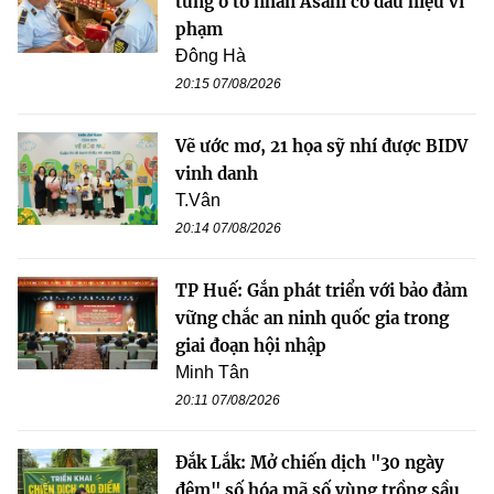
tùng ô tô nhãn Asahi có dấu hiệu vi
phạm
Đông Hà
20:15 07/08/2026
Vẽ ước mơ, 21 họa sỹ nhí được BIDV
vinh danh
T.Vân
20:14 07/08/2026
TP Huế: Gắn phát triển với bảo đảm
vững chắc an ninh quốc gia trong
giai đoạn hội nhập
Minh Tân
20:11 07/08/2026
Đắk Lắk: Mở chiến dịch "30 ngày
đêm" số hóa mã số vùng trồng sầu