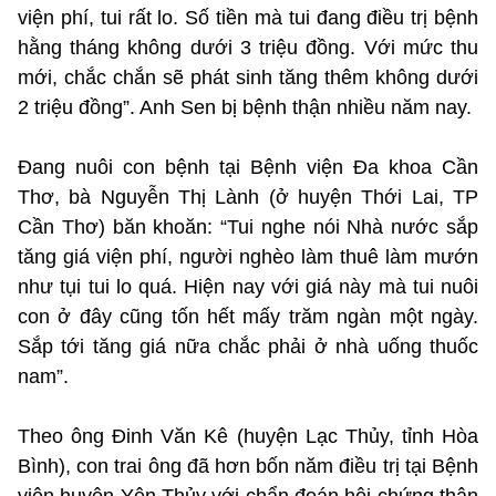
viện phí, tui rất lo. Số tiền mà tui đang điều trị bệnh
hằng tháng không dưới 3 triệu đồng. Với mức thu
mới, chắc chắn sẽ phát sinh tăng thêm không dưới
2 triệu đồng”. Anh Sen bị bệnh thận nhiều năm nay.
Đang nuôi con bệnh tại Bệnh viện Đa khoa Cần
Thơ, bà Nguyễn Thị Lành (ở huyện Thới Lai, TP
Cần Thơ) băn khoăn: “Tui nghe nói Nhà nước sắp
tăng giá viện phí, người nghèo làm thuê làm mướn
như tụi tui lo quá. Hiện nay với giá này mà tui nuôi
con ở đây cũng tốn hết mấy trăm ngàn một ngày.
Sắp tới tăng giá nữa chắc phải ở nhà uống thuốc
nam”.
Theo ông Đinh Văn Kê (huyện Lạc Thủy, tỉnh Hòa
Bình), con trai ông đã hơn bốn năm điều trị tại Bệnh
viện huyện Yên Thủy với chẩn đoán hội chứng thận