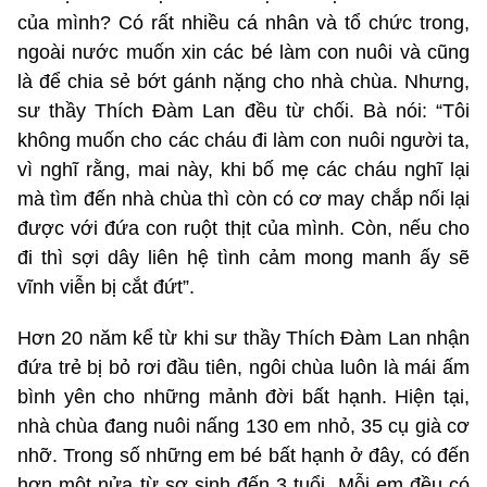
của mình? Có rất nhiều cá nhân và tổ chức trong,
ngoài nước muốn xin các bé làm con nuôi và cũng
là để chia sẻ bớt gánh nặng cho nhà chùa. Nhưng,
sư thầy Thích Đàm Lan đều từ chối. Bà nói: “Tôi
không muốn cho các cháu đi làm con nuôi người ta,
vì nghĩ rằng, mai này, khi bố mẹ các cháu nghĩ lại
mà tìm đến nhà chùa thì còn có cơ may chắp nối lại
được với đứa con ruột thịt của mình. Còn, nếu cho
đi thì sợi dây liên hệ tình cảm mong manh ấy sẽ
vĩnh viễn bị cắt đứt”.
Hơn 20 năm kể từ khi sư thầy Thích Đàm Lan nhận
đứa trẻ bị bỏ rơi đầu tiên, ngôi chùa luôn là mái ấm
bình yên cho những mảnh đời bất hạnh. Hiện tại,
nhà chùa đang nuôi nấng 130 em nhỏ, 35 cụ già cơ
nhỡ. Trong số những em bé bất hạnh ở đây, có đến
hơn một nửa từ sơ sinh đến 3 tuổi. Mỗi em đều có