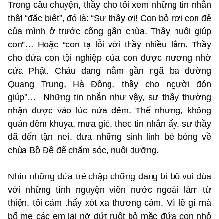
Trong câu chuyện, thầy cho tôi xem những tin nhắn
thật “đặc biệt”, đó là: “Sư thầy ơi! Con bỏ rơi con đẻ
của mình ở trước cổng gần chùa. Thầy nuôi giúp
con”… Hoặc “con tạ lỗi với thầy nhiều lắm. Thầy
cho đứa con tội nghiệp của con được nương nhờ
cửa Phật. Cháu đang nằm gần ngã ba đường
Quang Trung, Hà Đông, thầy cho người đón
giúp”… Những tin nhắn như vậy, sư thầy thường
nhận được vào lúc nửa đêm. Thế nhưng, không
quản đêm khuya, mưa gió, theo tin nhắn ấy, sư thầy
đã đến tận nơi, đưa những sinh linh bé bỏng về
chùa Bồ Đề để chăm sóc, nuôi dưỡng.
Nhìn những đứa trẻ chập chững đang bi bô vui đùa
với những tình nguyện viên nước ngoài làm từ
thiện, tôi cảm thấy xót xa thương cảm. Vì lẽ gì mà
bố mẹ các em lại nỡ dứt ruột bỏ mặc đứa con nhỏ