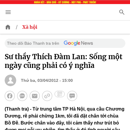
/
Xã hội
Theo dõi Báo Thanh tra trên
Sư thầy Thích Đàm Lan: Sống một
ngày cũng phải có ý nghĩa
Thứ ba, 03/04/2012 - 15:00
(Thanh tra) - Từ trung tâm TP Hà Nội, qua cầu Chương
Dương, rẽ phải chừng 1km, tôi đã đặt chân tới chùa
Bồ Đề. Bước chân vào đây, tôi cảm thấy như trút bỏ
được mọi nỗi ưu phiền, tìm thấy ở đó tình người sâu