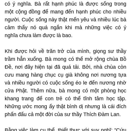
có ý nghĩa. Bà rất hạnh phúc là được sống trong
một cộng đồng để mang đến hạnh phúc cho nhiều
người. Cuộc sống này thật mến yêu và nhiều lúc bà
cảm thấy nó quá ngắn khi mà những việc có ý
nghĩa chưa làm được là bao.
Khi được hỏi về trăn trở của mình, giọng sư thầy
trầm hẳn xuống. Bà mong có thể mở rộng chùa Bồ
Đề, nơi đây hiện tại đã quá tải. Bởi, nhà chùa còn
cưu mang hàng chục cụ già không nơi nương tựa
và nhiều người có cuộc sống éo le đến nương nhờ
cửa Phật. Thêm nữa, bà mong có một phòng học
khang trang để con trẻ có thể tĩnh tâm học tập.
Những ước mong ấy thật bình dị nhưng là cái đích
phấn đấu cả một đời của sư thầy Thích Đàm Lan.
Bằng việc làm cụ thể, thiết thực với suy nghĩ: "Cứu