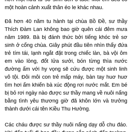
một hoàn cảnh xuất thân éo le khác nhau.
Đã hơn 40 năm tu hành tại chùa Bồ Đề, sư thầy
Thích Đàm Lan không bao giờ quên cái đêm mưa
năm 1989. Bà bị đánh thức bởi tiếng khóc trẻ sơ
sinh ở cổng chùa. Giây phút đầu tiên nhìn thấy đứa
trẻ tím tái, lạnh ngắt đặt trong chiếc làn, bà vội ôm
em vào lòng, đốt lửa sưởi, bón từng thìa nước
đường ấm với hy vọng sẽ cứu được một sinh linh
vô tội. Đôi môi con trẻ mấp máy, bàn tay huơ huơ
tìm hơi ấm khiến bà xúc động rơi nước mắt. Em bé
bị bỏ rơi ngày nào được sư thầy mang về nuôi nấng
bằng tình yêu thương giờ đã khôn lớn và trưởng
thành dưới cái tên Kiều Thu Hường.
Các cháu được sư thầy nuôi nấng dạy dỗ chu đáo.