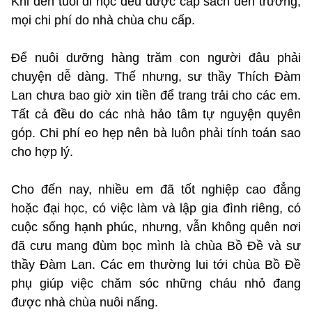
Khi đến tuổi đi học đều được cắp sách đến trường,
mọi chi phí do nhà chùa chu cấp.
Để nuôi dưỡng hàng trăm con người đâu phải
chuyện dễ dàng. Thế nhưng, sư thầy Thích Đàm
Lan chưa bao giờ xin tiền để trang trải cho các em.
Tất cả đều do các nhà hảo tâm tự nguyện quyên
góp. Chi phí eo hẹp nên bà luôn phải tính toán sao
cho hợp lý.
Cho đến nay, nhiều em đã tốt nghiệp cao đẳng
hoặc đại học, có việc làm và lập gia đình riêng, có
cuộc sống hạnh phúc, nhưng, vẫn không quên nơi
đã cưu mang đùm bọc mình là chùa Bồ Đề và sư
thầy Đàm Lan. Các em thường lui tới chùa Bồ Đề
phụ giúp việc chăm sóc những cháu nhỏ đang
được nhà chùa nuôi nấng.