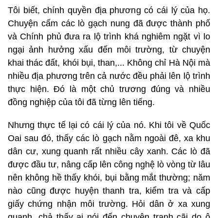
Tôi biết, chính quyền địa phương có cái lý của họ.
Chuyện cấm các lò gạch nung đã được thành phố
và Chính phủ đưa ra lộ trình khá nghiêm ngặt vì lo
ngại ảnh hưởng xấu đến môi trường, từ chuyện
khai thác đất, khói bụi, than,... Không chỉ Hà Nội mà
nhiều địa phương trên cả nước đều phải lên lộ trình
thực hiện. Đó là một chủ trương đúng và nhiều
đồng nghiệp của tôi đã từng lên tiếng.
Nhưng thực tế lại có cái lý của nó. Khi tôi về Quốc
Oai sau đó, thấy các lò gạch nằm ngoài đê, xa khu
dân cư, xung quanh rất nhiều cây xanh. Các lò đã
được đầu tư, nâng cấp lên công nghệ lò vòng từ lâu
nên không hề thấy khói, bụi bằng mắt thường; năm
nào cũng được huyện thanh tra, kiểm tra và cấp
giấy chứng nhận môi trường. Hỏi dân ở xa xung
quanh, chả thấy ai nói đến chuyện tranh cãi do ô