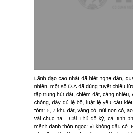
Lãnh đạo cao nhất đã biết nghe dân, qua
nhiên, một số D.A đã dùng tuyệt chiêu lừ
tập trung hút đất, chiếm đất, càng nhiều,
chóng, đầy đủ lệ bộ, luật lệ yêu cầu kiể
“ôm” 5, 7 khu đất, vàng có, núi non có, ao
vài chục ha... Cái Thủ đô ký, cái tỉnh 
mệnh danh “hòn ngọc” vì không đâu có. B