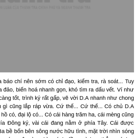
 báo chí nên sớm có chỉ đạo, kiểm tra, rà soát... Tuy
a đảo, biến hoá nhanh gọn, khó tìm ra dấu vết. Ví như
 càng tốt, trình ký rất gấp, vẽ vời D.A nhanh như chong
u gì cũng lắp ráp vừa. Cứ thế... Cứ thế... Có chủ D.A
 hồ có, đại lộ có... Có cái hàng trăm ha, cái mèng cũng
phía Đông ký, vài cái đang nằm ở phía Tây. Cái được
a bề bốn bên sông nước hữu tình, mặt trời nhìn sóng