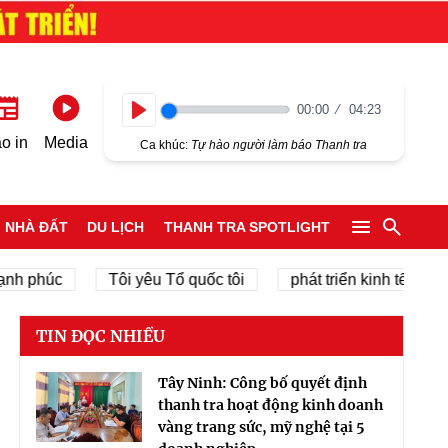
00:00
04:23
Play
o in
Media
Ca khúc:
Tự hào người làm báo Thanh tra
NHÀ ĐẤT
DU LỊCH
THANH TRA SPOTLIGHT
húc
Tôi yêu Tổ quốc tôi
phát triển kinh tế tư nhân
TIN ĐỌC NHIỀU
Tây Ninh: Công bố quyết định
thanh tra hoạt động kinh doanh
vàng trang sức, mỹ nghệ tại 5