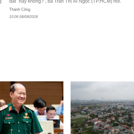
g
đất" hay không?”, bà Trần Thị Ái Ngọc (TP.HCM) hỏi.
Thành Công
10:06 08/08/2026