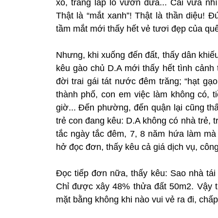
xô, trăng lấp ló vườn dừa... Cái vừa nh
Thật là “mắt xanh”! Thật là thần diệu! 
tầm mắt mới thấy hết vẻ tươi đẹp của qu
Nhưng, khi xuống đến đất, thấy dân khiếu
kêu gào chủ D.A mới thấy hết tình cảnh 
đời trai gái tát nước đêm trăng; “hạt gạo 
thành phố, con em việc làm không có, t
giờ... Đến phường, đến quận lại cũng thấ
trẻ con đang kêu: D.A không có nhà trẻ, 
tắc ngày tắc đêm, 7, 8 năm hứa làm mà 
hở đọc đơn, thấy kêu cả giá dịch vụ, công
Đọc tiếp đơn nữa, thấy kêu: Sao nhà tái đ
Chỉ được xây 48% thửa đất 50m2. Vậy thì
mặt bằng không khi nào vui vẻ ra đi, chấ