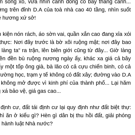
ìn sóng xô, vừa nhìn cánh đồng cò bay thẳng cánh...
Đứng trên đỉnh D.A của toà nhà cao 40 tầng, nhìn suốt
ê hương xứ sở!
 kiện nón rách, áo sờn vai, quần xắn cao đang xỉa xói
thực: Nơi đây trước là bờ xôi ruộng mật; nơi đây bao
làng ta” ra trận, lên biên giới cũng từ đây... Giờ làng
iền đền bù ruộng nương ngày ấy, khác xa giá cả bây
y một tốp ông già, bà lão có cả cựu chiến binh, có cả
trường học, trạm y tế không có đất xây; đường vào D.A
không mở được vì kinh phí của thành phố... Lại hăm
 xá bảo vệ, giá gas cao...
ịnh cư, đất tái định cư lại quy định như đất biệt thự:
 ăn ở kiểu gì? Hèn gì dân bị thu hồi đất, giải phóng
p hành luật Nhà nước?