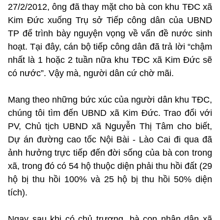
27/2/2012, ông đã thay mặt cho bà con khu TĐC xã
Kim Đức xuống Trụ sở Tiếp công dân của UBND
TP để trình bày nguyện vọng về vấn đề nước sinh
hoạt. Tại đây, cán bộ tiếp công dân đã trả lời “chậm
nhất là 1 hoặc 2 tuần nữa khu TĐC xã Kim Đức sẽ
có nước”. Vậy mà, người dân cứ chờ mãi.
Mang theo những bức xúc của người dân khu TĐC,
chúng tôi tìm đến UBND xã Kim Đức. Trao đổi với
PV, Chủ tịch UBND xã Nguyễn Thị Tâm cho biết,
Dự án đường cao tốc Nội Bài - Lào Cai đi qua đã
ảnh hưởng trực tiếp đến đời sống của bà con trong
xã, trong đó có 54 hộ thuộc diện phải thu hồi đất (29
hộ bị thu hồi 100% và 25 hộ bị thu hồi 50% diện
tích).
Ngay sau khi có chủ trương, bà con nhân dân xã