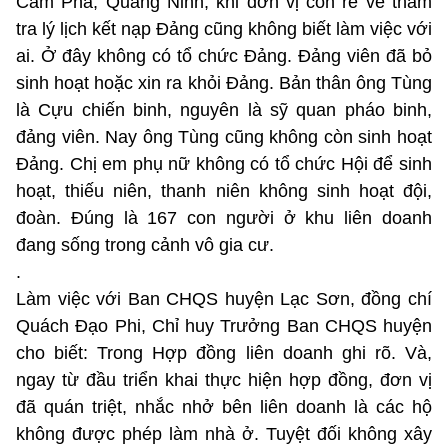
Cẩm Phả, Quảng Ninh, khi đơn vị con rể về thẩm
tra lý lịch kết nạp Đảng cũng không biết làm việc với
ai. Ở đây không có tổ chức Đảng. Đảng viên đã bỏ
sinh hoạt hoặc xin ra khỏi Đảng. Bản thân ông Tùng
là Cựu chiến binh, nguyên là sỹ quan pháo binh,
đảng viên. Nay ông Tùng cũng không còn sinh hoạt
Đảng. Chị em phụ nữ không có tổ chức Hội để sinh
hoạt, thiếu niên, thanh niên không sinh hoạt đội,
đoàn. Đúng là 167 con người ở khu liên doanh
đang sống trong cảnh vô gia cư.
.
Làm việc với Ban CHQS huyện Lạc Sơn, đồng chí
Quách Đạo Phi, Chỉ huy Trưởng Ban CHQS huyện
cho biết: Trong Hợp đồng liên doanh ghi rõ. Và,
ngay từ đầu triển khai thực hiện hợp đồng, đơn vị
đã quán triệt, nhắc nhở bên liên doanh là các hộ
không được phép làm nhà ở. Tuyệt đối không xây