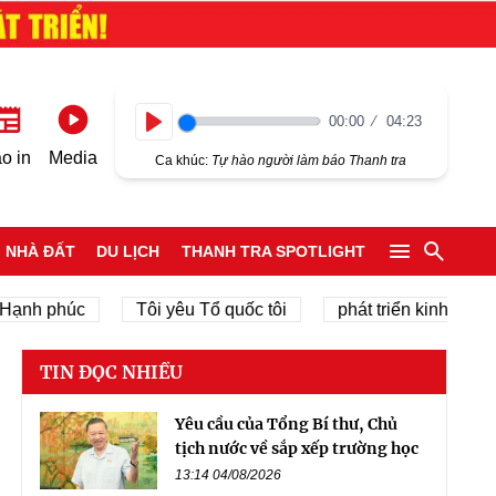
00:00
04:23
Play
o in
Media
Ca khúc:
Tự hào người làm báo Thanh tra
NHÀ ĐẤT
DU LỊCH
THANH TRA SPOTLIGHT
 phúc
Tôi yêu Tổ quốc tôi
phát triển kinh tế tư nhân
TIN ĐỌC NHIỀU
Yêu cầu của Tổng Bí thư, Chủ
tịch nước về sắp xếp trường học
13:14 04/08/2026