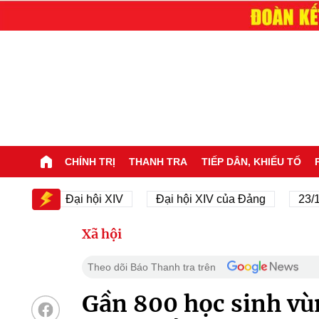
CHÍNH TRỊ
THANH TRA
TIẾP DÂN, KHIẾU TỐ
V
Đại hội XIV
Đại hội XIV của Đảng
23/11/194
Xã hội
Theo dõi Báo Thanh tra trên
Gần 800 học sinh vù