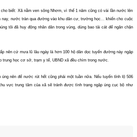
cho biết: Xã nằm ven sông Nhơm, vì thế 1 năm cũng có vài lần nước lên
 nay, nước tràn qua đường vào khu dân cư, trường học… khiến cho cuộc
húng tôi đã huy động nhân dân trong vùng, dùng bao tải cát để ngăn chặn
 thấp nên cứ mưa lũ lâu ngày là hơn 100 hộ dân dọc tuyến đường này ngập
 trung học cơ sở, trạm y tế, UBND xã đều chìm trong nước.
êu úng nên để nước rút hết cũng phải một tuần nữa. Nếu tuyến tỉnh lộ 506
u vực trung tâm của xã sẽ tránh được tình trạng ngập úng cục bộ như