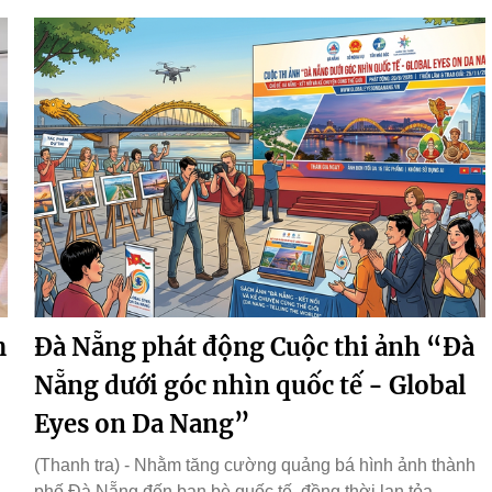
m
Đà Nẵng phát động Cuộc thi ảnh “Đà
Nẵng dưới góc nhìn quốc tế - Global
Eyes on Da Nang”
(Thanh tra) - Nhằm tăng cường quảng bá hình ảnh thành
phố Đà Nẵng đến bạn bè quốc tế, đồng thời lan tỏa